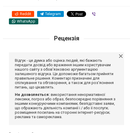
Reddit
Telegram
Viber
WhatsApp
Рецензія
Відгук - це думка або оцінка людей, які бажають
передати досвід або враження іншим користувачам
нашого сайту з обов'язковою аргументацією
залишеного відгука. Це допоможе багатьом прийняти
правильне рішення. Коментарі призначені для
спілкування та обговорення, а також для роз'яснення
питань, що цікавлять.
Не дозволяється:
використання ненормативної
лексики, погроз або образ; безпосереднє порівняння з
іншими конкуруючими компаніями; безпідставні заяви,
що ображають діяльність компанії і / або її послуги;
розміщення посилань на сторонні інтернет-ресурси;
реклама та самореклама.