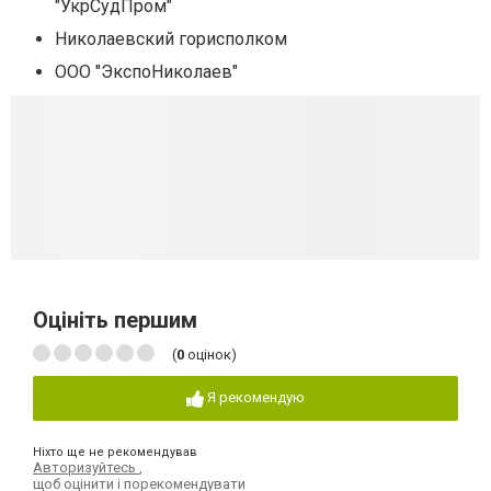
"УкрСудПром"
Николаевский горисполком
ООО "ЭкспоНиколаев"
Оцініть першим
(
0
оцінок)
Я рекомендую
Ніхто ще не рекомендував
Авторизуйтесь
,
щоб оцінити і порекомендувати