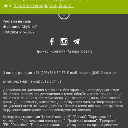
див.
"Політика конфіденційності"
Реклама на сайті
Франшиза "CitySites"
+38 (095) 515-50-87
Про нас
Контакти
Автори проєкту
З питань реклами: +38 (095) 515-50-87. E-mail:
reklama@0512.com.ua
E-mail редакції:
news@0512.com.ua
Допускається цитування матеріалів без отримання попередньої згоди
0512.com.ua за умови розміщення в тексті обов'язкового посилання на
0512.com.ua - Сайт міста Миколаєва. Для інтернет-видань обов'язкове
розміщення прямого, відкритого для пошукових систем гіперпосилання
на цитовані статті не нижче другого абзацу в тексті або в якості джерела.
Порушення виняткових прав переслідується Законом.
Матеріали з плашками "Новини компаній", "Промо", "Партнерський
матеріал", "Партнерський спецпроєкт", "Політичні новини", "Пресреліз",
"PR", "Офіційно", "Політична реклама" публікуються на правах реклами.