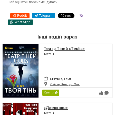
щоб оцінити і порекомендувати
Reddit
Telegram
Viber
WhatsApp
Інші подіїї зараз
Театр Тіней «Teulis»
Театры
6 грудня, 17:00
Юність, Концерт Хол
Купити
«Дзеркало»
Театры