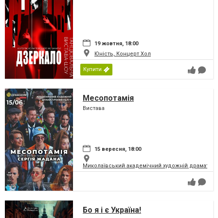
19 жовтня, 18:00
Юність, Концерт Хол
Купити
Месопотамія
Вистава
15 вересня, 18:00
Миколаївський академічний художній драматичн
Бо я і є Україна!