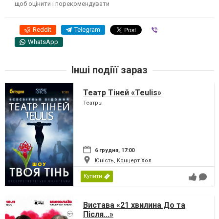
щоб оцінити і порекомендувати
Reddit
Telegram
Viber
WhatsApp
Інші подіїї зараз
Театр Тіней «Teulis»
Театры
6 грудня, 17:00
Юність, Концерт Хол
Купити
Вистава «21 хвилина До та
Після...»