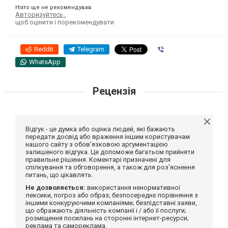
Ніхто ще не рекомендував
Авторизуйтесь
,
щоб оцінити і порекомендувати
Reddit
Telegram
Viber
WhatsApp
Рецензія
Відгук - це думка або оцінка людей, які бажають
передати досвід або враження іншим користувачам
нашого сайту з обов'язковою аргументацією
залишеного відгука. Це допоможе багатьом прийняти
правильне рішення. Коментарі призначені для
спілкування та обговорення, а також для роз'яснення
питань, що цікавлять.
Не дозволяється:
використання ненормативної
лексики, погроз або образ; безпосереднє порівняння з
іншими конкуруючими компаніями; безпідставні заяви,
що ображають діяльність компанії і / або її послуги;
розміщення посилань на сторонні інтернет-ресурси;
реклама та самореклама.