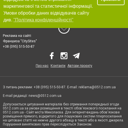
маркетингової та статистичної інформації.
Умови обробки даних відвідувачів сайту
див.
"Політика конфіденційності"
Реклама на сайті
Франшиза "CitySites"
+38 (095) 515-50-87
Про нас
Контакти
Автори проєкту
З питань реклами: +38 (095) 515-50-87. E-mail:
reklama@0512.com.ua
E-mail редакції:
news@0512.com.ua
Допускається цитування матеріалів без отримання попередньої згоди
0512.com.ua за умови розміщення в тексті обов'язкового посилання на
0512.com.ua - Сайт міста Миколаєва. Для інтернет-видань обов'язкове
розміщення прямого, відкритого для пошукових систем гіперпосилання
на цитовані статті не нижче другого абзацу в тексті або в якості джерела.
Порушення виняткових прав переслідується Законом.