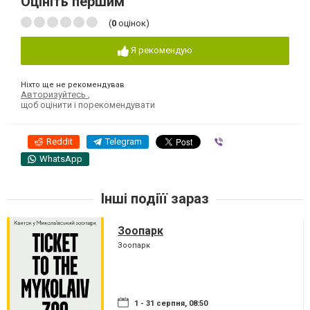
Оцініть першим
(
0
оцінок)
Я рекомендую
Ніхто ще не рекомендував
Авторизуйтесь
,
щоб оцінити і порекомендувати
Reddit
Telegram
Viber
WhatsApp
Інші подіїї зараз
Зоопарк
Зоопарк
1 - 31 серпня, 08:50