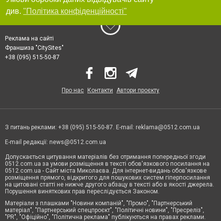
див.
"Політика конфіденційності"
Реклама на сайті
Франшиза "CitySites"
+38 (095) 515-50-87
Про нас
Контакти
Автори проєкту
З питань реклами: +38 (095) 515-50-87. E-mail:
reklama@0512.com.ua
E-mail редакції:
news@0512.com.ua
Допускається цитування матеріалів без отримання попередньої згоди
0512.com.ua за умови розміщення в тексті обов'язкового посилання на
0512.com.ua - Сайт міста Миколаєва. Для інтернет-видань обов'язкове
розміщення прямого, відкритого для пошукових систем гіперпосилання
на цитовані статті не нижче другого абзацу в тексті або в якості джерела.
Порушення виняткових прав переслідується Законом.
Матеріали з плашками "Новини компаній", "Промо", "Партнерський
матеріал", "Партнерський спецпроєкт", "Політичні новини", "Пресреліз",
"PR", "Офіційно", "Політична реклама" публікуються на правах реклами.