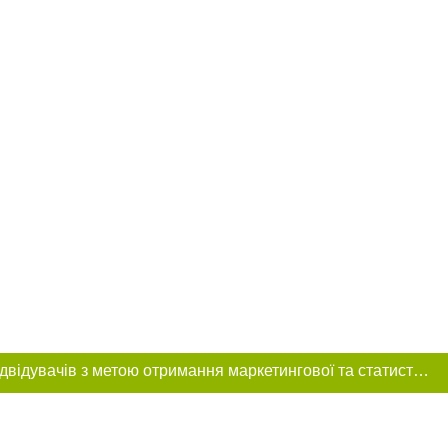
Цей сайт використовує «cookies». Також веб-сайт використовує інтернет-сервіс для збору технічних даних стосовно відвідувачів з метою отримання маркетингової та статистичної інформації. Умови обробки даних відвідувачів сайту див.