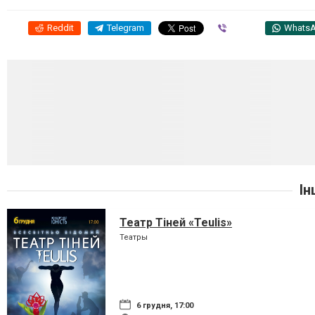
Reddit
Telegram
Viber
Whats
Ін
Театр Тіней «Teulis»
Театры
6 грудня, 17:00