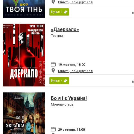
Юність, Концерт Хол
Купити
«Дзеркало»
Театры
19 жовтня, 18:00
Юність, Концерт Хол
Купити
Бо я і є Україна!
Моновистава
29 серпня, 18:00