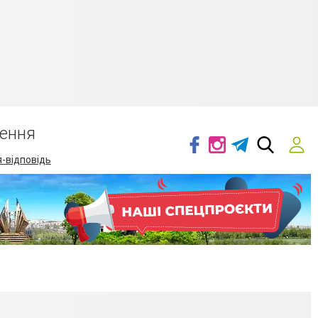
ення
-відповідь