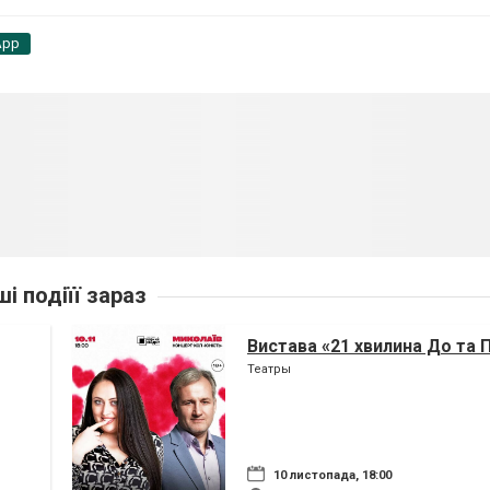
App
ші подіїї зараз
Вистава «21 хвилина До та Пі
Театры
10 листопада, 18:00