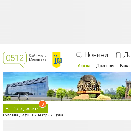
Новини
До
Афіша
Дозвілля
Вакан
8
Наші спецпроєкти
Головна
Афіша
Театри
Щуча