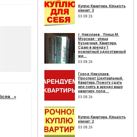
Куплю Квартира, Кількість
кімнат: 3
03.08.26
г. Николаев . Улица М.
Морская - улица
Кузнечная. Квартира,
Сдаю в аренду 1
комнатный одноэтажный
жи...
03.08.26
Город Николаев.
Проспект Центральный.
Квартира, Помогу сдать
или снять в аренду вашу
квартиру, полд...
сля...»
03.08.26
Куплю Квартира, Кількість
кімнат: 2
03.08.26