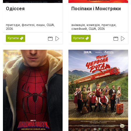
Одіссея
Посіпаки і Монстряки
пригоди, фентезі, екшн, США,
анімація, комедія, пригоди,
2026
сімейний, США, 2026
Купити
Купити