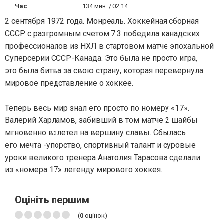
Час
134 мин. / 02:14
2 сентября 1972 года. Монреаль. Хоккейная сборная
СССР с разгромным счетом 7:3 победила канадских
профессионалов из НХЛ в стартовом матче эпохальной
Суперсерии СССР-Канада. Это была не просто игра,
это была битва за свою страну, которая перевернула
мировое представление о хоккее.
Теперь весь мир знал его просто по номеру «17».
Валерий Харламов, забивший в том матче 2 шайбы
мгновенно взлетел на вершину славы. Сбылась
его мечта -упорство, спортивный талант и суровые
уроки великого тренера Анатолия Тарасова сделали
из «номера 17» легенду мирового хоккея.
Оцініть першим
(
0
оцінок)