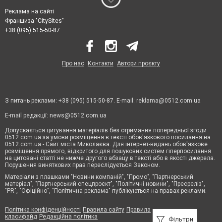
Реклама на сайті
Франшиза "CitySites"
+38 (095) 515-50-87
Про нас
Контакти
Автори проєкту
З питань реклами: +38 (095) 515-50-87. E-mail:
reklama@0512.com.ua
E-mail редакції:
news@0512.com.ua
Допускається цитування матеріалів без отримання попередньої згоди
0512.com.ua за умови розміщення в тексті обов'язкового посилання на
0512.com.ua - Сайт міста Миколаєва. Для інтернет-видань обов'язкове
розміщення прямого, відкритого для пошукових систем гіперпосилання
на цитовані статті не нижче другого абзацу в тексті або в якості джерела.
Порушення виняткових прав переслідується Законом.
Матеріали з плашками "Новини компаній", "Промо", "Партнерський
матеріал", "Партнерський спецпроєкт", "Політичні новини", "Пресреліз",
"PR", "Офіційно", "Політична реклама" публікуються на правах реклами.
Політика конфіденційності
Правила сайту
Правила
класифайд
Редакційна політика
Фільтри