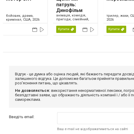
патруль:
Динофільм
анімація, комедія,
бойовик, драма,
трилер, жахи, С
пригоди, сімейний,
кримінал, США, 2026
2026
США, 2026
Купити
Купити
Відгук - це думка або оцінка людей, які бажають передати дос
залишеного відгука. Це допоможе багатьом прийняти правильне 
роз'яснення питань, що цікавлять.
Не дозволяється:
використання ненормативної лексики, погро
безпідставні заяви, що ображають діяльність компанії і / або її
самореклама.
Введіть email:
Ваш e-mail не відображатиметься на сайті