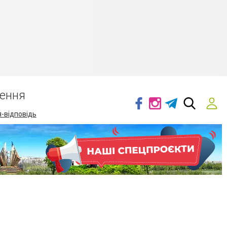
ення
-відповідь