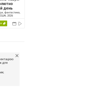
олютно
й день
ди, фантастика,
США, 2026
ти
ментацією
ж для
ми;