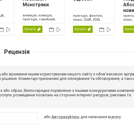
Монстряки
Абс
нови
анімація, комедія,
ША,
пригоди, фентезі,
приго
пригоди, сімейний,
екшн, США, 2026
екшн, 
США, 2026
Купити
Купити
Купи
Рецензія
від або враження іншим користувачам нашого сайту з обов'язковою аргу
рішення. Коментарі призначені для спілкування та обговорення, а тако
з або образ; безпосереднє порівняння з іншими конкуруючими компанія
 послуги; розміщення посилань на сторонні інтернет-ресурси; реклама та
або
Авторизуйтесь
для написання відгуку