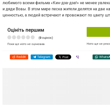
любимого всеми фильма «Кин-дза-дза!» не менее увлека
и дяди Вовы. В этом мире песка жители делятся на две к
ценностью, а людей встречают и провожают по цвету шт
Оцініть першим
(
0
оцінок)
Ніхто ще не рек
Поки ще ніхто не оцінював
Reddit
Telegram
Viber
Whats