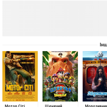
Ін
Мотор Сіті
Щенячий
Морозивни