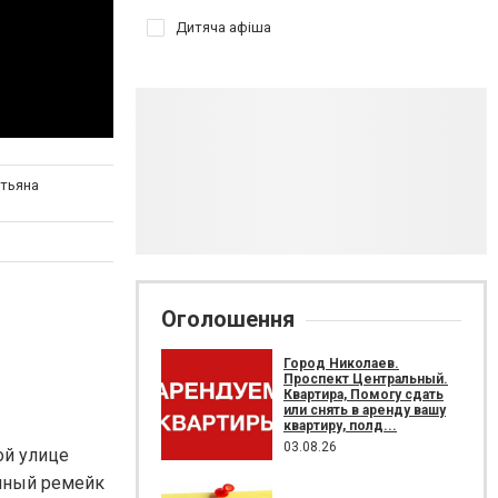
Дитяча афіша
атьяна
Оголошення
Город Николаев.
Проспект Центральный.
Квартира, Помогу сдать
или снять в аренду вашу
квартиру, полд...
03.08.26
ой улице
онный ремейк