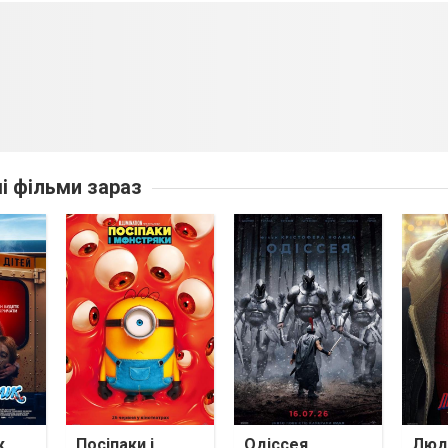
ші фільми зараз
к
Посіпаки і
Одіссея
Люди