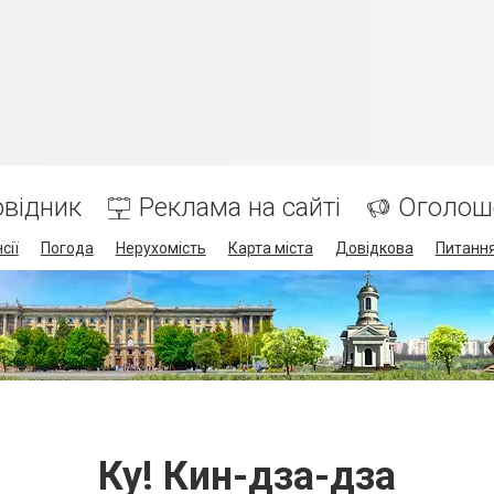
відник
Реклама на сайті
Оголош
сії
Погода
Нерухомість
Карта міста
Довідкова
Питання
Ку! Кин-дза-дза