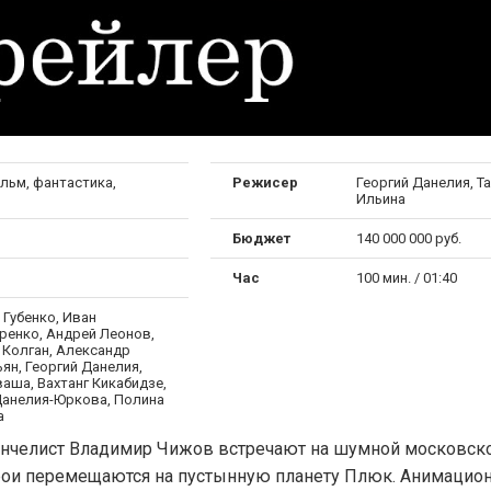
льм, фантастика,
Режисер
Георгий Данелия, Т
Ильина
Бюджет
140 000 000 руб.
Час
100 мин. / 01:40
 Губенко, Иван
ренко, Андрей Леонов,
 Колган, Александр
ян, Георгий Данелия,
аша, Вахтанг Кикабидзе,
Данелия-Юркова, Полина
а
нчелист Владимир Чижов встречают на шумной московск
герои перемещаются на пустынную планету Плюк. Анимаци