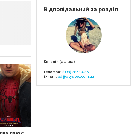
Відповідальний за розділ
Євгенія (афіша)
Телефон:
(098) 286 94 85
E-mail:
ed@citysites.com.ua
на-павук: