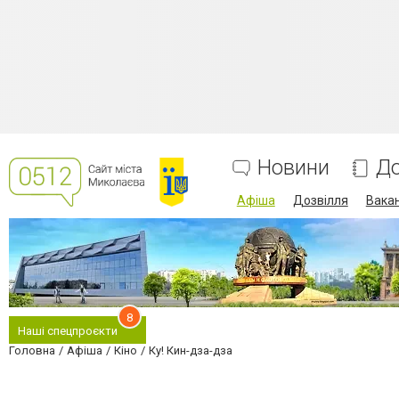
Новини
До
Афіша
Дозвілля
Вакан
8
Наші спецпроєкти
Головна
Афіша
Кіно
Ку! Кин-дза-дза