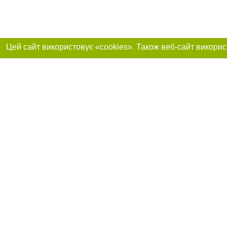
Приєднуйтесь до 
Реклама на сайті
Франшиза "CitySites"
+38 (095) 515-50-87
Про нас
Контакт
З питань реклами: +38 (095) 515-50-87. E-mail:
Допускається цит
reklama@0512.com.ua
тексті обов'язко
розміщення прямо
абзацу в тексті 
E-mail редакції:
news@0512.com.ua
Матеріали з плаш
"Політичні новини