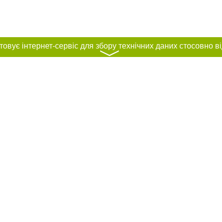
〉
нас :
и
Автори проєкту
ування матеріалів без отримання попередньої згоди 0512.com.ua за умови 
вого посилання на 0512.com.ua - Сайт міста Миколаєва. Для інтернет-видань 
го, відкритого для пошукових систем гіперпосилання на цитовані статті не 
або в якості джерела. Порушення виняткових прав переслідується Законом.
ками "Новини компаній", "Промо", "Партнерський матеріал", "Партнерський спе
", "Пресреліз", "PR", "Офіційно", "Політична реклама" публікуються на правах 