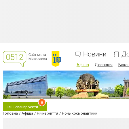
Новини
До
Афіша
Дозвілля
Вакан
8
Наші спецпроєкти
Головна
Афіша
Нічне життя
Ночь космонавтики