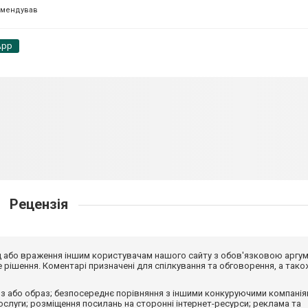
омендував
App
Рецензія
від або враження іншим користувачам нашого сайту з обов'язковою аргу
рішення. Коментарі призначені для спілкування та обговорення, а тако
з або образ; безпосереднє порівняння з іншими конкуруючими компанія
 послуги; розміщення посилань на сторонні інтернет-ресурси; реклама та