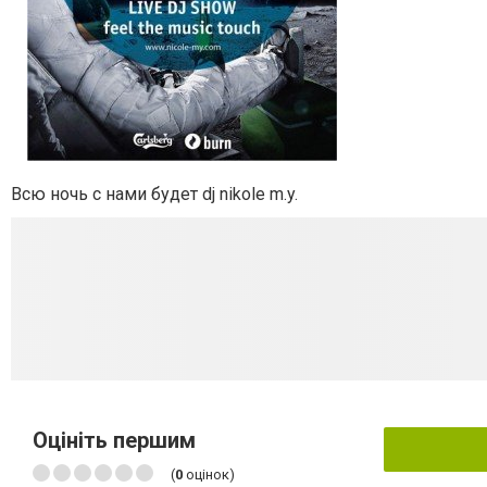
Всю ночь с нами будет dj nikole m.y.
Оцініть першим
(
0
оцінок)