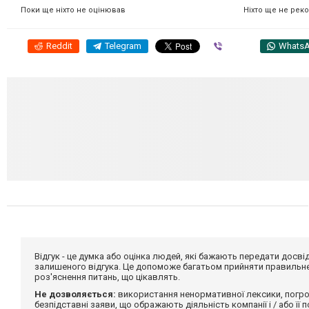
Ніхто ще не рек
Поки ще ніхто не оцінював
Reddit
Telegram
Viber
Whats
Відгук - це думка або оцінка людей, які бажають передати дос
залишеного відгука. Це допоможе багатьом прийняти правильне 
роз'яснення питань, що цікавлять.
Не дозволяється:
використання ненормативної лексики, погро
безпідставні заяви, що ображають діяльність компанії і / або її