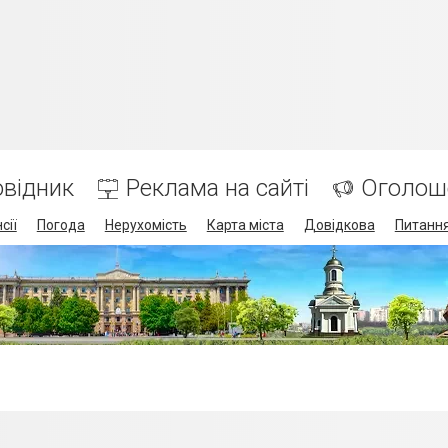
відник
Реклама на сайті
Оголош
сії
Погода
Нерухомість
Карта міста
Довідкова
Питання