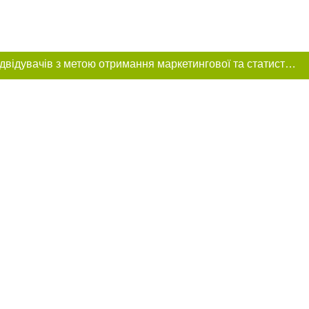
Цей сайт використовує «cookies». Також веб-сайт використовує інтернет-сервіс для збору технічних даних стосовно відвідувачів з метою отримання маркетингової та статистичної інформації. Умови обробки даних відвідувачів сайту див.
розміщення в
обов'язкове
нижче другого
цпроєкт",
реклами.