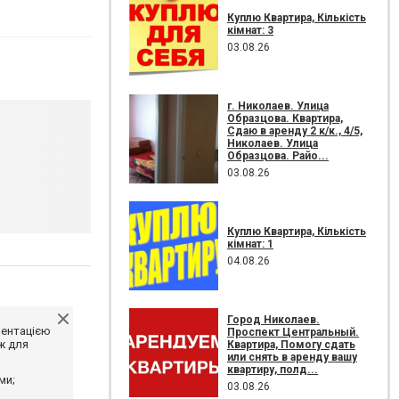
Куплю Квартира, Кількість
кімнат: 3
03.08.26
г. Николаев. Улица
Образцова. Квартира,
Сдаю в аренду 2 к/к., 4/5,
Николаев. Улица
Образцова. Райо...
03.08.26
Куплю Квартира, Кількість
кімнат: 1
04.08.26
Город Николаев.
ментацією
Проспект Центральный.
ж для
Квартира, Помогу сдать
или снять в аренду вашу
квартиру, полд...
ми;
03.08.26