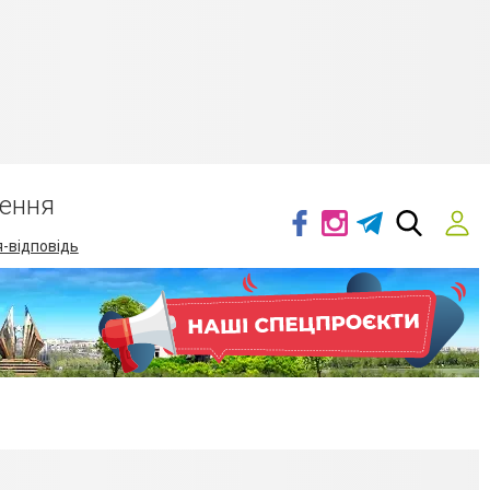
ення
-відповідь