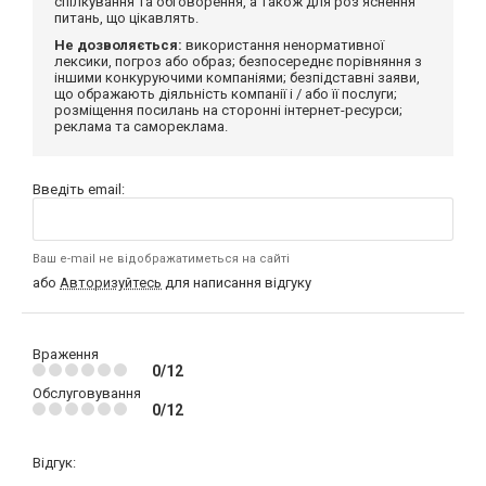
спілкування та обговорення, а також для роз'яснення
питань, що цікавлять.
Не дозволяється:
використання ненормативної
лексики, погроз або образ; безпосереднє порівняння з
іншими конкуруючими компаніями; безпідставні заяви,
що ображають діяльність компанії і / або її послуги;
розміщення посилань на сторонні інтернет-ресурси;
реклама та самореклама.
Введіть email:
Ваш e-mail не відображатиметься на сайті
або
Авторизуйтесь
для написання відгуку
Враження
0/12
Обслуговування
0/12
Відгук: