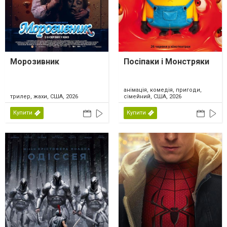
Морозивник
Посіпаки і Монстряки
анімація, комедія, пригоди,
трилер, жахи, США, 2026
сімейний, США, 2026
Купити
Купити