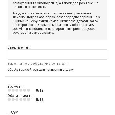
спілкування та обговорення, а також для роз'яснення
питань, що цікавлять.
Не дозволяється:
використання ненормативної
лексики, погроз або образ; безпосереднє порівняння з
іншими конкуруючими компаніями; безпідставні заяви,
що ображають діяльність компанії і / або її послуги;
розміщення посилань на сторонні інтернет-ресурси;
реклама та самореклама.
Введіть email:
Ваш e-mail не відображатиметься на сайті
або
Авторизуйтесь
для написання відгуку
Враження
0/12
Обслуговування
0/12
Відгук: