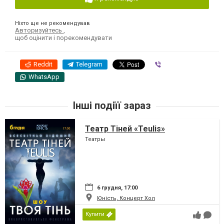
Ніхто ще не рекомендував
Авторизуйтесь
,
щоб оцінити і порекомендувати
Reddit
Telegram
Viber
WhatsApp
Інші подіїї зараз
Театр Тіней «Teulis»
Театры
6 грудня, 17:00
Юність, Концерт Хол
Купити