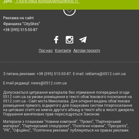
див.
"Політика конфіденційності"
Реклама на сайті
Франшиза "CitySites"
+38 (095) 515-50-87
Про нас
Контакти
Автори проєкту
З питань реклами: +38 (095) 515-50-87. E-mail:
reklama@0512.com.ua
E-mail редакції:
news@0512.com.ua
Допускається цитування матеріалів без отримання попередньої згоди
0512.com.ua за умови розміщення в тексті обов'язкового посилання на
0512.com.ua - Сайт міста Миколаєва. Для інтернет-видань обов'язкове
розміщення прямого, відкритого для пошукових систем гіперпосилання
на цитовані статті не нижче другого абзацу в тексті або в якості джерела.
Порушення виняткових прав переслідується Законом.
Матеріали з плашками "Новини компаній", "Промо", "Партнерський
матеріал", "Партнерський спецпроєкт", "Політичні новини", "Пресреліз",
"PR", "Офіційно", "Політична реклама" публікуються на правах реклами.