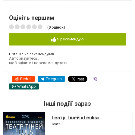
Оцініть першим
(
0
оцінок)
Я рекомендую
Ніхто ще не рекомендував
Авторизуйтесь
,
щоб оцінити і порекомендувати
Reddit
Telegram
Viber
WhatsApp
Інші подіїї зараз
Театр Тіней «Teulis»
Театры