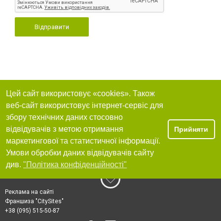
Відправити
Цей сайт використовує «cookies». Також
веб-сайт використовує інтернет-сервіс для
збору технічних даних стосовно
відвідувачів з метою отримання
Прийняти
маркетингової та статистичної інформації.
Умови обробки даних відвідувачів сайту
див.
"Політика конфіденційності"
Реклама на сайті
Франшиза "CitySites"
+38 (095) 515-50-87