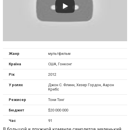
Жанр
мультфильм
Країна
США, Гонконг
Рік
2012
У ролях
Джон С. Флинн, Хезер Гордон, Аарон
Кребс
Режисер
Тони Тэнг
Бюджет
$20 000 000
Час
91
В большой и дружной команде самолетов маленький