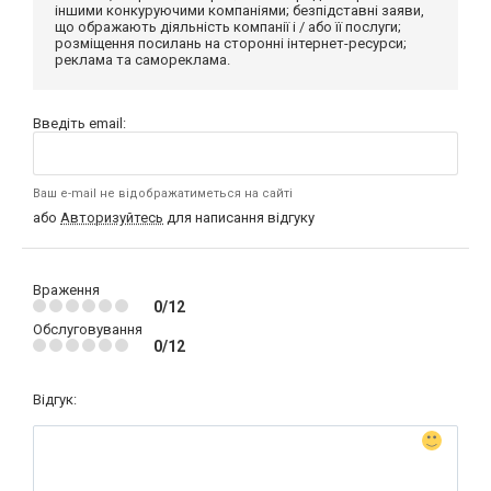
іншими конкуруючими компаніями; безпідставні заяви,
що ображають діяльність компанії і / або її послуги;
розміщення посилань на сторонні інтернет-ресурси;
реклама та самореклама.
Введіть email:
Ваш e-mail не відображатиметься на сайті
або
Авторизуйтесь
для написання відгуку
Враження
0/12
Обслуговування
0/12
Відгук: