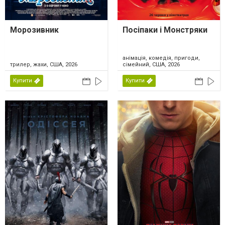
Морозивник
Посіпаки і Монстряки
анімація, комедія, пригоди,
трилер, жахи, США, 2026
сімейний, США, 2026
Купити
Купити