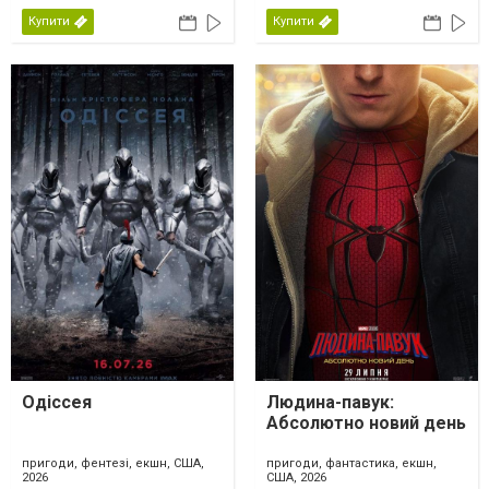
Купити
Купити
Одіссея
Людина-павук:
Абсолютно новий день
пригоди, фентезі, екшн, США,
пригоди, фантастика, екшн,
2026
США, 2026