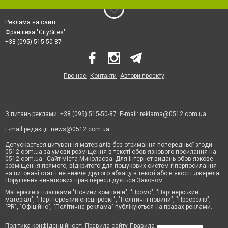
Реклама на сайті
Франшиза "CitySites"
+38 (095) 515-50-87
Про нас
Контакти
Автори проєкту
З питань реклами: +38 (095) 515-50-87. E-mail:
reklama@0512.com.ua
E-mail редакції:
news@0512.com.ua
Допускається цитування матеріалів без отримання попередньої згоди
0512.com.ua за умови розміщення в тексті обов'язкового посилання на
0512.com.ua - Сайт міста Миколаєва. Для інтернет-видань обов'язкове
розміщення прямого, відкритого для пошукових систем гіперпосилання
на цитовані статті не нижче другого абзацу в тексті або в якості джерела.
Порушення виняткових прав переслідується Законом.
Матеріали з плашками "Новини компаній", "Промо", "Партнерський
матеріал", "Партнерський спецпроєкт", "Політичні новини", "Пресреліз",
"PR", "Офіційно", "Політична реклама" публікуються на правах реклами.
Політика конфіденційності
Правила сайту
Правила