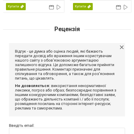
Купити
Купити
Рецензія
Відгук - це думка або оцінка людей, які бажають
передати досвід або враження іншим користувачам
нашого сайту з обов'язковою аргументацією
залишеного відгука. Це допоможе багатьом прийняти
правильне рішення. Коментарі призначені для
спілкування та обговорення, а також для роз'яснення
питань, що цікавлять.
Не дозволяється:
використання ненормативної
лексики, погроз або образ; безпосереднє порівняння з
іншими конкуруючими компаніями; безпідставні заяви,
що ображають діяльність компанії і / або її послуги;
розміщення посилань на сторонні інтернет-ресурси;
реклама та самореклама.
Введіть email: