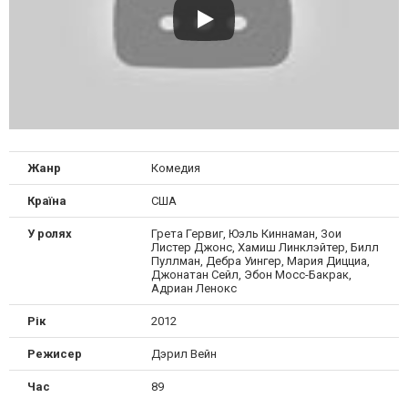
Жанр
Комедия
Країна
США
У ролях
Грета Гервиг, Юэль Киннаман, Зои
Листер Джонс, Хамиш Линклэйтер, Билл
Пуллман, Дебра Уингер, Мария Дицциа,
Джонатан Сейл, Эбон Мосс-Бакрак,
Адриан Ленокс
Рік
2012
Режисер
Дэрил Вейн
Час
89