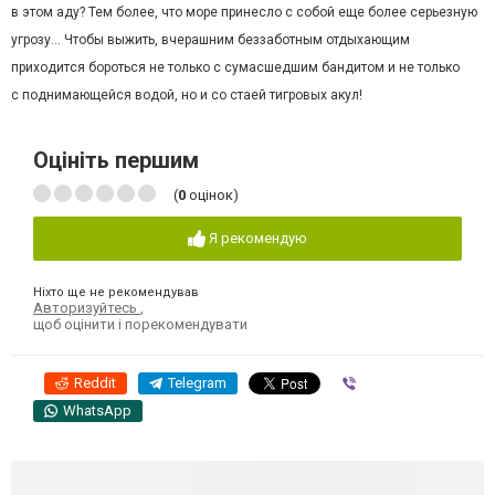
в этом аду? Тем более, что море принесло с собой еще более серьезную
угрозу… Чтобы выжить, вчерашним беззаботным отдыхающим
приходится бороться не только с сумасшедшим бандитом и не только
с поднимающейся водой, но и со стаей тигровых акул!
Оцініть першим
(
0
оцінок)
Я рекомендую
Ніхто ще не рекомендував
Авторизуйтесь
,
щоб оцінити і порекомендувати
Reddit
Telegram
Viber
WhatsApp