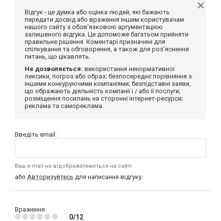
Відгук - це думка або оцінка людей, які бажають
передати досвід або враження іншим користувачам
нашого сайту з обов'язковою аргументацією
залишеного відгука. Це допоможе багатьом прийняти
правильне рішення. Коментарі призначені для
спілкування та обговорення, а також для роз'яснення
питань, що цікавлять.
Не дозволяється:
використання ненормативної
лексики, погроз або образ; безпосереднє порівняння з
іншими конкуруючими компаніями; безпідставні заяви,
що ображають діяльність компанії і / або її послуги;
розміщення посилань на сторонні інтернет-ресурси;
реклама та самореклама.
Введіть email:
Ваш e-mail не відображатиметься на сайті
або
Авторизуйтесь
для написання відгуку
Враження
0/12