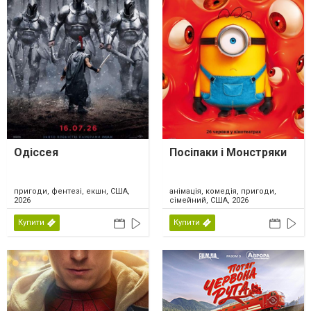
Одіссея
Посіпаки і Монстряки
пригоди, фентезі, екшн, США,
анімація, комедія, пригоди,
2026
сімейний, США, 2026
Купити
Купити