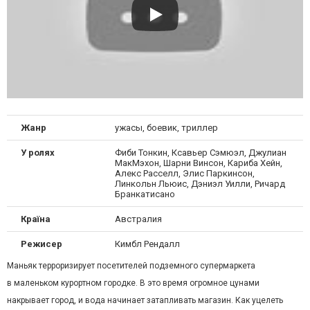
Жанр
ужасы, боевик, триллер
У ролях
Фиби Тонкин, Ксавьер Сэмюэл, Джулиан
МакМэхон, Шарни Винсон, Кариба Хейн,
Алекс Расселл, Элис Паркинсон,
Линкольн Льюис, Дэниэл Уилли, Ричард
Бранкатисано
Країна
Австралия
Режисер
Кимбл Рендалл
Маньяк терроризирует посетителей подземного супермаркета
в маленьком курортном городке. В это время огромное цунами
накрывает город, и вода начинает затапливать магазин. Как уцелеть