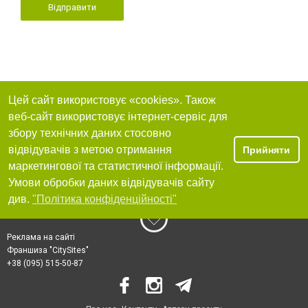
Відправити
Цей сайт використовує «cookies». Також
веб-сайт використовує інтернет-сервіс для
збору технічних даних стосовно
відвідувачів з метою отримання
Прийняти
маркетингової та статистичної інформації.
Умови обробки даних відвідувачів сайту
див.
"Політика конфіденційності"
Реклама на сайті
Франшиза "CitySites"
+38 (095) 515-50-87