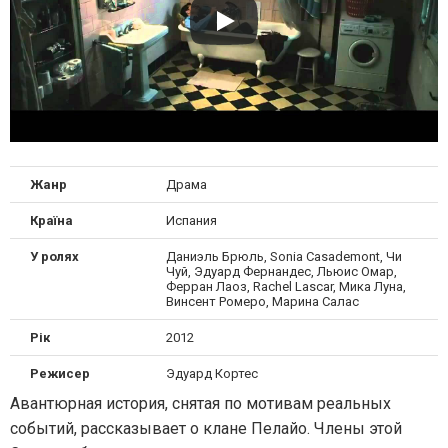
Жанр
Драма
Країна
Испания
У ролях
Даниэль Брюль, Sonia Casademont, Чи
Чуй, Эдуард Фернандес, Льюис Омар,
Ферран Лаоз, Rachel Lascar, Мика Луна,
Винсент Ромеро, Марина Салас
Рік
2012
Режисер
Эдуард Кортес
Авантюрная история, снятая по мотивам реальных
событий, рассказывает о клане Пелайо. Члены этой