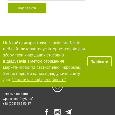
Відправити
Цей сайт використовує «cookies». Також
веб-сайт використовує інтернет-сервіс для
збору технічних даних стосовно
відвідувачів з метою отримання
Прийняти
маркетингової та статистичної інформації.
Умови обробки даних відвідувачів сайту
див.
"Політика конфіденційності"
Реклама на сайті
Франшиза "CitySites"
+38 (095) 515-50-87