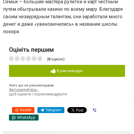
Семьи — большие мастера рулетки и карт честным
путем обыгрывали казино по всему миру. Благодаря
своим незаурядным талантам, они заработали много
денег и даже «увековечились» в названии школы
покера.
Оцініть першим
(
0
оцінок)
Я рекомендую
Ніхто ще не рекомендував
Авторизуйтесь
,
щоб оцінити і порекомендувати
Reddit
Telegram
Viber
WhatsApp