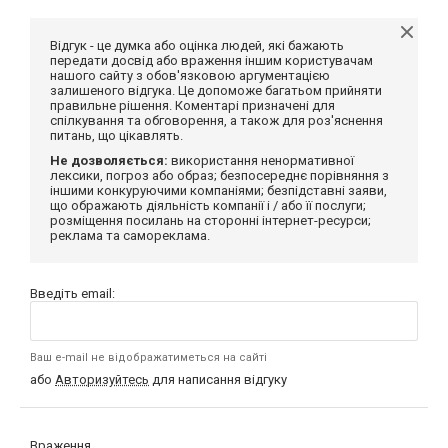
Відгук - це думка або оцінка людей, які бажають
передати досвід або враження іншим користувачам
нашого сайту з обов'язковою аргументацією
залишеного відгука. Це допоможе багатьом прийняти
правильне рішення. Коментарі призначені для
спілкування та обговорення, а також для роз'яснення
питань, що цікавлять.
Не дозволяється:
використання ненормативної
лексики, погроз або образ; безпосереднє порівняння з
іншими конкуруючими компаніями; безпідставні заяви,
що ображають діяльність компанії і / або її послуги;
розміщення посилань на сторонні інтернет-ресурси;
реклама та самореклама.
Введіть email:
Ваш e-mail не відображатиметься на сайті
або
Авторизуйтесь
для написання відгуку
Враження