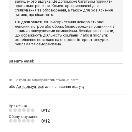
залишеного відгука. Це допоможе багатьом прийняти
правильне рішення. Коментарі призначені для
спілкування та обговорення, а також для роз'яснення
питань, що цікавлять.
Не дозволяється:
використання ненормативної
лексики, погроз або образ; безпосереднє порівняння з
іншими конкуруючими компаніями; безпідставні заяви,
що ображають діяльність компанії і / або її послуги;
розміщення посилань на сторонні інтернет-ресурси;
реклама та самореклама.
Введіть email:
Ваш e-mail не відображатиметься на сайті
або
Авторизуйтесь
для написання відгуку
Враження
0/12
Обслуговування
0/12