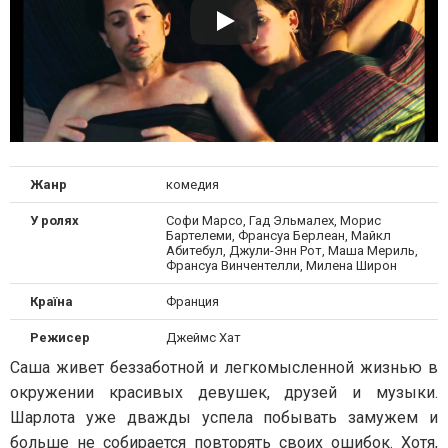
Жанр
комедия
У ролях
Софи Марсо, Гад Эльмалех, Морис
Бартелеми, Франсуа Берлеан, Майкл
Абитебул, Джули-Энн Рот, Маша Мериль,
Франсуа Винчентелли, Милена Широн
Країна
Франция
Режисер
Джеймс Хат
Саша живет беззаботной и легкомысленной жизнью в
окружении красивых девушек, друзей и музыки.
Шарлота уже дважды успела побывать замужем и
больше не собирается повторять своих ошибок. Хотя,