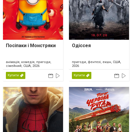
Посіпаки і Монстряки
Одіссея
анімація, комедія, пригоди,
пригоди, фентезі, екшн, США,
сімейний, США, 2026
2026
Купити
Купити