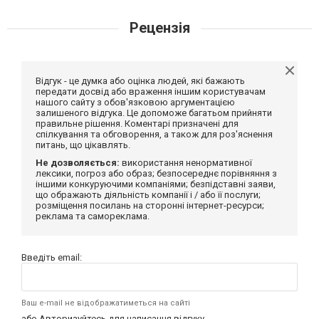
Рецензія
Відгук - це думка або оцінка людей, які бажають
передати досвід або враження іншим користувачам
нашого сайту з обов'язковою аргументацією
залишеного відгука. Це допоможе багатьом прийняти
правильне рішення. Коментарі призначені для
спілкування та обговорення, а також для роз'яснення
питань, що цікавлять.
Не дозволяється:
використання ненормативної
лексики, погроз або образ; безпосереднє порівняння з
іншими конкуруючими компаніями; безпідставні заяви,
що ображають діяльність компанії і / або її послуги;
розміщення посилань на сторонні інтернет-ресурси;
реклама та самореклама.
Введіть email:
Ваш e-mail не відображатиметься на сайті
або
Авторизуйтесь
для написання відгуку