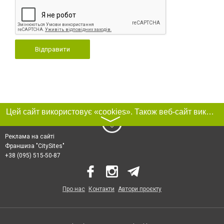
Відправити
Цей сайт використовує «cookies». Також веб-сайт використовує інтернет-сервіс для збору технічних даних стосовно відвідувачів з метою отримання маркетингової та статистичної інформації. Умови обробки даних відвідувачів сайту див.
〉
Реклама на сайті
Франшиза "CitySites"
+38 (095) 515-50-87
Про нас
Контакти
Автори проєкту