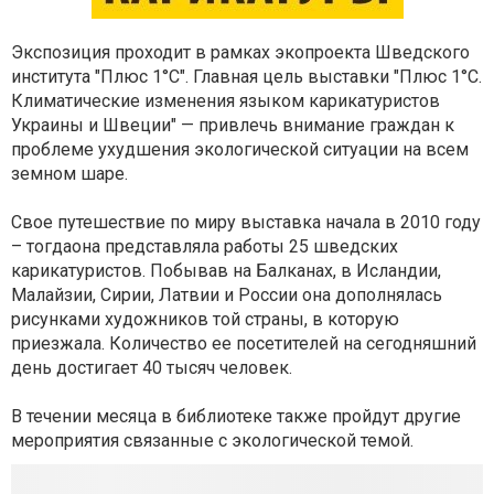
Экспозиция проходит в рамках экопроекта Шведского
института "Плюс 1°С". Главная цель выставки "Плюс 1°С.
Климатические изменения языком карикатуристов
Украины и Швеции" — привлечь внимание граждан к
проблеме ухудшения экологической ситуации на всем
земном шаре.
Свое путешествие по миру выставка начала в 2010 году
– тогдаона представляла работы 25 шведских
карикатуристов. Побывав на Балканах, в Исландии,
Малайзии, Сирии, Латвии и России она дополнялась
рисунками художников той страны, в которую
приезжала. Количество ее посетителей на сегодняшний
день достигает 40 тысяч человек.
В течении месяца в библиотеке также пройдут другие
мероприятия связанные с экологической темой.