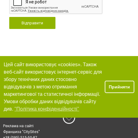
Відправити
Цей сайт використовує «cookies». Також
веб-сайт використовує інтернет-сервіс для
збору технічних даних стосовно
відвідувачів з метою отримання
Прийняти
маркетингової та статистичної інформації.
Умови обробки даних відвідувачів сайту
див.
"Політика конфіденційності"
Реклама на сайті
Франшиза "CitySites"
+38 (095) 515-50-87