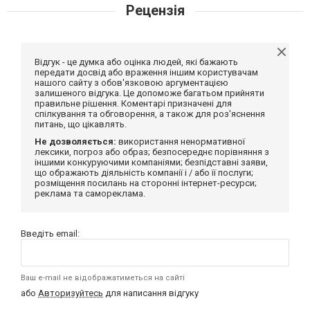
Рецензія
Відгук - це думка або оцінка людей, які бажають
передати досвід або враження іншим користувачам
нашого сайту з обов'язковою аргументацією
залишеного відгука. Це допоможе багатьом прийняти
правильне рішення. Коментарі призначені для
спілкування та обговорення, а також для роз'яснення
питань, що цікавлять.
Не дозволяється:
використання ненормативної
лексики, погроз або образ; безпосереднє порівняння з
іншими конкуруючими компаніями; безпідставні заяви,
що ображають діяльність компанії і / або її послуги;
розміщення посилань на сторонні інтернет-ресурси;
реклама та самореклама.
Введіть email:
Ваш e-mail не відображатиметься на сайті
або
Авторизуйтесь
для написання відгуку