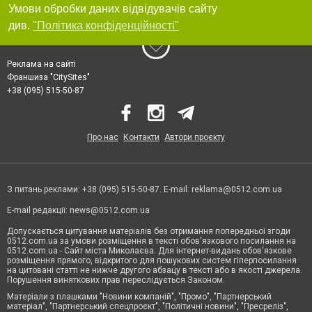
Умови обробки даних відвідувачів сайту
див.
"Політика конфіденційності"
Реклама на сайті
Франшиза "CitySites"
+38 (095) 515-50-87
Про нас
Контакти
Автори проєкту
З питань реклами: +38 (095) 515-50-87. E-mail:
reklama@0512.com.ua
E-mail редакції:
news@0512.com.ua
Допускається цитування матеріалів без отримання попередньої згоди
0512.com.ua за умови розміщення в тексті обов'язкового посилання на
0512.com.ua - Сайт міста Миколаєва. Для інтернет-видань обов'язкове
розміщення прямого, відкритого для пошукових систем гіперпосилання
на цитовані статті не нижче другого абзацу в тексті або в якості джерела.
Порушення виняткових прав переслідується Законом.
Матеріали з плашками "Новини компаній", "Промо", "Партнерський
матеріал", "Партнерський спецпроєкт", "Політичні новини", "Пресреліз",