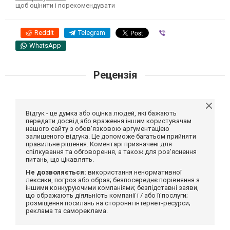
щоб оцінити і порекомендувати
Reddit
Telegram
Viber
WhatsApp
Рецензія
Відгук - це думка або оцінка людей, які бажають
передати досвід або враження іншим користувачам
нашого сайту з обов'язковою аргументацією
залишеного відгука. Це допоможе багатьом прийняти
правильне рішення. Коментарі призначені для
спілкування та обговорення, а також для роз'яснення
питань, що цікавлять.
Не дозволяється:
використання ненормативної
лексики, погроз або образ; безпосереднє порівняння з
іншими конкуруючими компаніями; безпідставні заяви,
що ображають діяльність компанії і / або її послуги;
розміщення посилань на сторонні інтернет-ресурси;
реклама та самореклама.