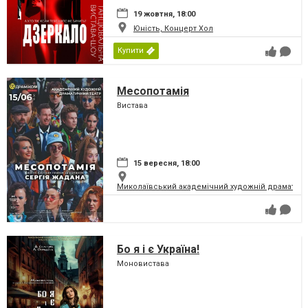
19 жовтня, 18:00
Юність, Концерт Хол
Купити
Месопотамія
Вистава
15 вересня, 18:00
Миколаївський академічний художній драматичн
Бо я і є Україна!
Моновистава