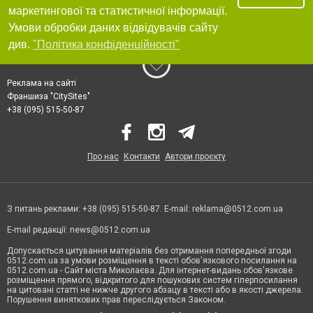
маркетингової та статистичної інформації.
Умови обробки даних відвідувачів сайту
див.
"Політика конфіденційності"
Реклама на сайті
Франшиза "CitySites"
+38 (095) 515-50-87
Про нас
Контакти
Автори проєкту
З питань реклами: +38 (095) 515-50-87. E-mail:
reklama@0512.com.ua
E-mail редакції:
news@0512.com.ua
Допускається цитування матеріалів без отримання попередньої згоди
0512.com.ua за умови розміщення в тексті обов'язкового посилання на
0512.com.ua - Сайт міста Миколаєва. Для інтернет-видань обов'язкове
розміщення прямого, відкритого для пошукових систем гіперпосилання
на цитовані статті не нижче другого абзацу в тексті або в якості джерела.
Порушення виняткових прав переслідується Законом.