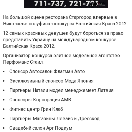
На большой сцене ресторана Старгород впервые в
Николаеве полуфинал конкурса Балтийская Краса 2012.
12 самых красивых девушек будут бороться за право
представить Украину на международном конкурсе
Балтийская Краса 2012.
Организатор конкурса элитное модельное агентство
Перфоманс Стаил.
Спонсор Автосалон Флагман Авто
Эксклюзивный спонсор Мода Япония
Партнеры Натали модел менеджемент Латвия
Спонсоры Корпорация АМВ
Фитнес центр Грин Клаб
Партнеры Магазины Левайс и Дресскод
Свадебнй салон Арт Подиум