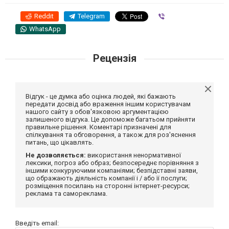
Reddit
Telegram
Viber
WhatsApp
Рецензія
Відгук - це думка або оцінка людей, які бажають
передати досвід або враження іншим користувачам
нашого сайту з обов'язковою аргументацією
залишеного відгука. Це допоможе багатьом прийняти
правильне рішення. Коментарі призначені для
спілкування та обговорення, а також для роз'яснення
питань, що цікавлять.
Не дозволяється:
використання ненормативної
лексики, погроз або образ; безпосереднє порівняння з
іншими конкуруючими компаніями; безпідставні заяви,
що ображають діяльність компанії і / або її послуги;
розміщення посилань на сторонні інтернет-ресурси;
реклама та самореклама.
Введіть email: