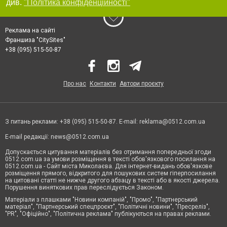
див.
"Політика конфіденційності"
Реклама на сайті
Франшиза "CitySites"
+38 (095) 515-50-87
Про нас
Контакти
Автори проєкту
З питань реклами: +38 (095) 515-50-87. E-mail:
reklama@0512.com.ua
E-mail редакції:
news@0512.com.ua
Допускається цитування матеріалів без отримання попередньої згоди
0512.com.ua за умови розміщення в тексті обов'язкового посилання на
0512.com.ua - Сайт міста Миколаєва. Для інтернет-видань обов'язкове
розміщення прямого, відкритого для пошукових систем гіперпосилання
на цитовані статті не нижче другого абзацу в тексті або в якості джерела.
Порушення виняткових прав переслідується Законом.
Матеріали з плашками "Новини компаній", "Промо", "Партнерський
матеріал", "Партнерський спецпроєкт", "Політичні новини", "Пресреліз",
"PR", "Офіційно", "Політична реклама" публікуються на правах реклами.