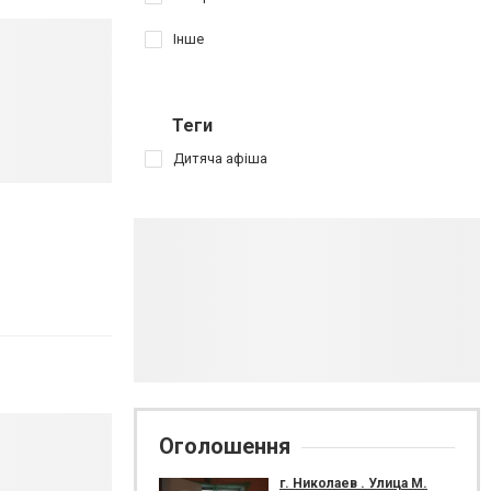
Інше
Теги
Дитяча афіша
Оголошення
г. Николаев . Улица М.