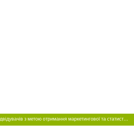
Цей сайт використовує «cookies». Також веб-сайт використовує інтернет-сервіс для збору технічних даних стосовно відвідувачів з метою отримання маркетингової та статистичної інформації. Умови обробки даних відвідувачів сайту див.