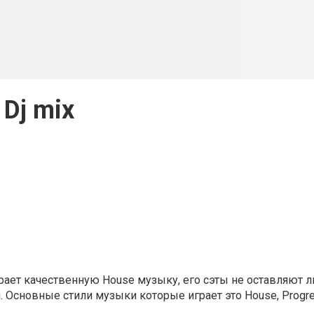
Dj mix
рает качественную House музыку, его сэты не оставляют 
Основные стили музыки которые играет это House, Progre