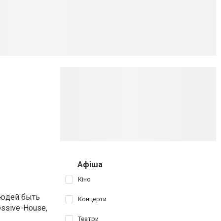
Афіша
Кіно
людей быть
Концерти
ssive-House,
Театри