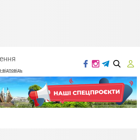
ення
-відповідь