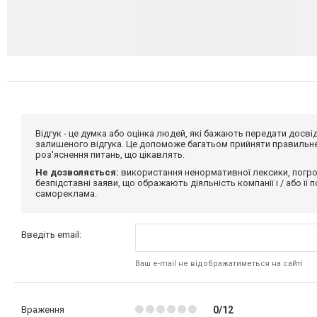
Відгук - це думка або оцінка людей, які бажають передати дос
залишеного відгука. Це допоможе багатьом прийняти правильне 
роз'яснення питань, що цікавлять.
Не дозволяється:
використання ненормативної лексики, погро
безпідставні заяви, що ображають діяльність компанії і / або її
самореклама.
Введіть email:
Ваш e-mail не відображатиметься на сайті
Враження
0/12