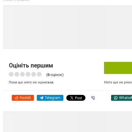
Оцініть першим
(
0
оцінок)
Ніхто ще не рек
Поки ще ніхто не оцінював
Reddit
Telegram
Viber
Whats