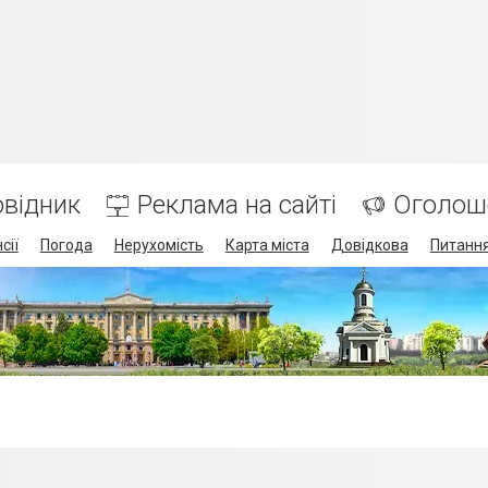
відник
Реклама на сайті
Оголош
сії
Погода
Нерухомість
Карта міста
Довідкова
Питання