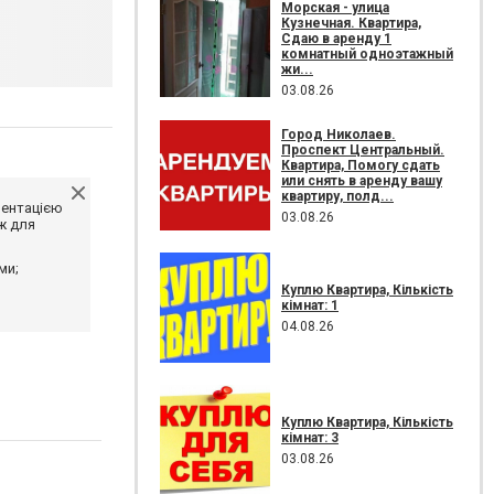
Морская - улица
Кузнечная. Квартира,
Сдаю в аренду 1
комнатный одноэтажный
жи...
03.08.26
Город Николаев.
Проспект Центральный.
Квартира, Помогу сдать
или снять в аренду вашу
квартиру, полд...
ментацією
03.08.26
ж для
ми;
Куплю Квартира, Кількість
кімнат: 1
04.08.26
Куплю Квартира, Кількість
кімнат: 3
03.08.26