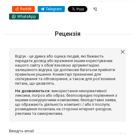
Reddit
Telegram
Viber
WhatsApp
Рецензія
Відгук - це думка або оцінка людей, які бажають
передати досвід або враження іншим користувачам
нашого сайту з обов'язковою аргументацією
залишеного відгука. Це допоможе багатьом прийняти
правильне рішення. Коментарі призначені для
спілкування та обговорення, а також для роз'яснення
питань, що цікавлять.
Не дозволяється:
використання ненормативної
лексики, погроз або образ; безпосереднє порівняння з
іншими конкуруючими компаніями; безпідставні заяви,
що ображають діяльність компанії і / або її послуги;
розміщення посилань на сторонні інтернет-ресурси;
реклама та самореклама.
Введіть email: