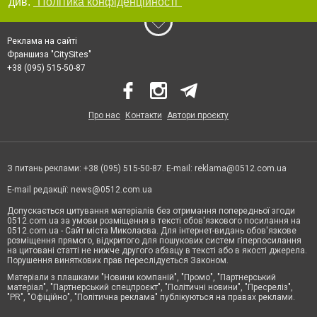
див.
"Політика конфіденційності"
Реклама на сайті
Франшиза "CitySites"
+38 (095) 515-50-87
Про нас
Контакти
Автори проєкту
З питань реклами: +38 (095) 515-50-87. E-mail:
reklama@0512.com.ua
E-mail редакції:
news@0512.com.ua
Допускається цитування матеріалів без отримання попередньої згоди
0512.com.ua за умови розміщення в тексті обов'язкового посилання на
0512.com.ua - Сайт міста Миколаєва. Для інтернет-видань обов'язкове
розміщення прямого, відкритого для пошукових систем гіперпосилання
на цитовані статті не нижче другого абзацу в тексті або в якості джерела.
Порушення виняткових прав переслідується Законом.
Матеріали з плашками "Новини компаній", "Промо", "Партнерський
матеріал", "Партнерський спецпроєкт", "Політичні новини", "Пресреліз",
"PR", "Офіційно", "Політична реклама" публікуються на правах реклами.