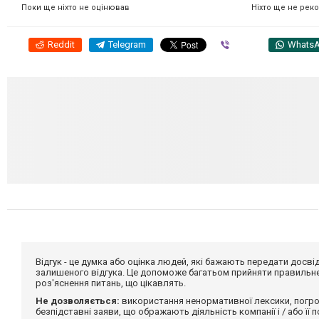
Ніхто ще не рек
Поки ще ніхто не оцінював
Reddit
Telegram
Viber
Whats
Відгук - це думка або оцінка людей, які бажають передати дос
залишеного відгука. Це допоможе багатьом прийняти правильне 
роз'яснення питань, що цікавлять.
Не дозволяється:
використання ненормативної лексики, погро
безпідставні заяви, що ображають діяльність компанії і / або її