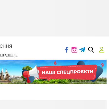
ення
-відповідь