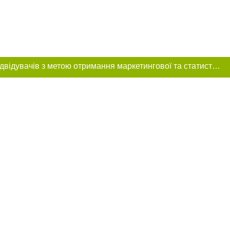
Цей сайт використовує «cookies». Також веб-сайт використовує інтернет-сервіс для збору технічних даних стосовно відвідувачів з метою отримання маркетингової та статистичної інформації. Умови обробки даних відвідувачів сайту див.
розміщення в
обов'язкове
нижче другого