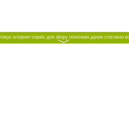
〉
нас :
и
Автори проєкту
ування матеріалів без отримання попередньої згоди 0512.com.ua за умови 
вого посилання на 0512.com.ua - Сайт міста Миколаєва. Для інтернет-видань 
го, відкритого для пошукових систем гіперпосилання на цитовані статті не 
або в якості джерела. Порушення виняткових прав переслідується Законом.