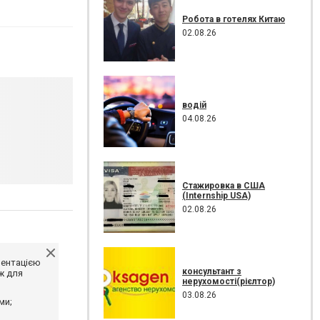
Робота в готелях Китаю
02.08.26
водій
04.08.26
Стажировка в США
(Internship USA)
02.08.26
ментацією
консультант з
ж для
нерухомості(рієлтор)
03.08.26
ми;