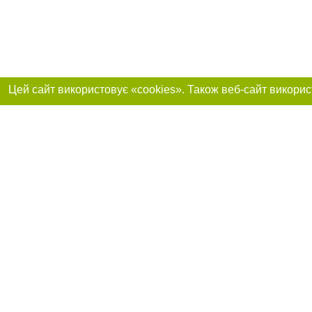
Приєднуйтесь до 
Реклама на сайті
Франшиза "CitySites"
+38 (095) 515-50-87
Про нас
Контакт
З питань реклами: +38 (095) 515-50-87. E-mail:
Допускається цит
reklama@0512.com.ua
тексті обов'язко
розміщення прямо
абзацу в тексті 
E-mail редакції:
news@0512.com.ua