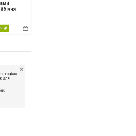
ами
йбіччя
ти
ментацією
ж для
ми;