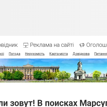
відник
Реклама на сайті
Оголош
сії
Погода
Нерухомість
Карта міста
Довідкова
Питання
и зовут! В поисках Марс