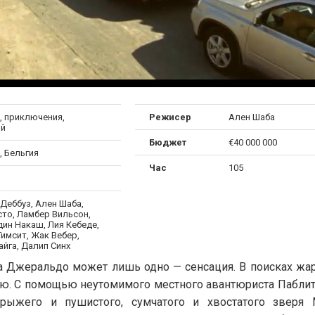
, приключения,
Режисер
Ален Шаба
ый
Бюджет
€40 000 000
, Бельгия
Час
105
Деббуз, Ален Шаба,
сто, Ламбер Вильсон,
ин Накаш, Лия Кебеде,
имсит, Жак Вебер,
йга, Далип Синх
на Джеральдо может лишь одно — сенсация. В поисках жа
ию. С помощью неутомимого местного авантюриста Паблит
рыжего и пушистого, сумчатого и хвостатого зверя 