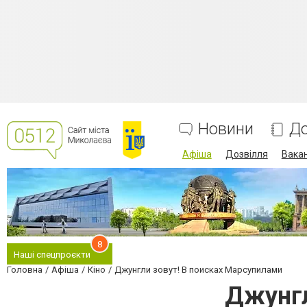
Новини
До
Афіша
Дозвілля
Вакан
8
Наші спецпроєкти
Головна
Афіша
Кіно
Джунгли зовут! В поисках Марсупилами
Джунгл