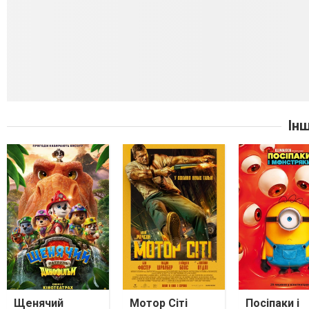
Ін
Щенячий
Мотор Сіті
Посіпаки і