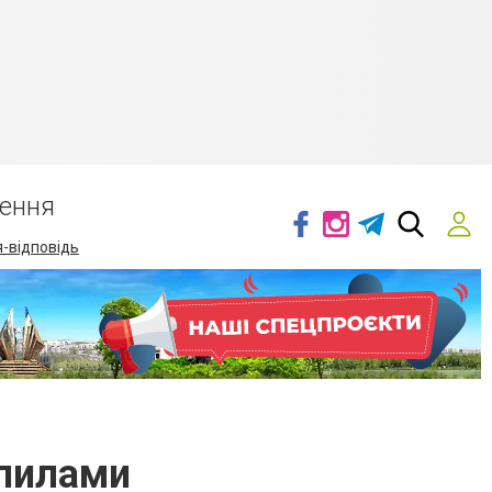
ення
-відповідь
упилами