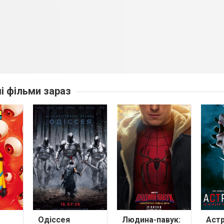
ші фільми зараз
Одіссея
Людина-павук:
Астр