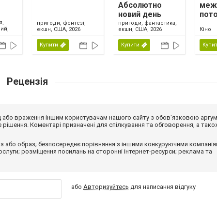
Абсолютно
меж
новий день
пото
я,
пригоди, фентезі,
пригоди, фантастика,
ий,
екшн, США, 2026
екшн, США, 2026
Кіно
Купити
Купити
Купи
Рецензія
від або враження іншим користувачам нашого сайту з обов'язковою аргу
рішення. Коментарі призначені для спілкування та обговорення, а тако
з або образ; безпосереднє порівняння з іншими конкуруючими компанія
 послуги; розміщення посилань на сторонні інтернет-ресурси; реклама та
або
Авторизуйтесь
для написання відгуку