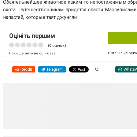
Обаятельнейшее животное каким-то непостижимым образо
охота. Путешественникам придется спасти Марсупилами
напастей, которые таят джунгли.
Оцініть першим
(
0
оцінок)
Ніхто ще не рек
Поки ще ніхто не оцінював
Reddit
Telegram
Viber
Whats