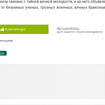
м связано с тайной вечной молодости, и на него объявл
 от безумных ученых, грозных военных, алчных браконье
Авторизуйтесь
,
Я рекомендую
щоб оцінити і порекомендувати
омендував
App