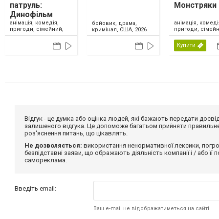
патруль:
Монстряки
Динофільм
анімація, комедія,
анімація, комеді
бойовик, драма,
пригоди, сімейний,
пригоди, сімейн
кримінал, США, 2026
США, 2026
США, 2026
Купити
Відгук - це думка або оцінка людей, які бажають передати дос
залишеного відгука. Це допоможе багатьом прийняти правильне 
роз'яснення питань, що цікавлять.
Не дозволяється:
використання ненормативної лексики, погро
безпідставні заяви, що ображають діяльність компанії і / або її
самореклама.
Введіть email:
Ваш e-mail не відображатиметься на сайті