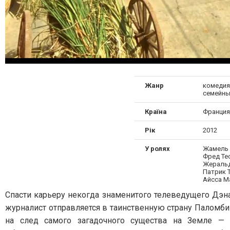
Жанр
комедия
семейн
Країна
Франция
Рік
2012
У ролях
Жамель 
Фред Те
Жеральд
Патрик Т
Айсса Ма
Cпасти карьеру некогда знаменитого телеведущего Дэ
журналист отправляется в таинственную страну Паломб
на след самого загадочного существа на Земле — 