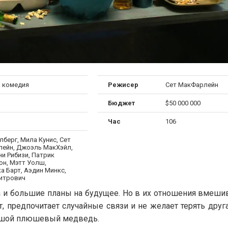
, комедия
Режисер
Сет МакФарлейн
Бюджет
$50 000 000
Час
106
берг, Мила Кунис, Сет
ейн, Джоэль МакХэйл,
и Рибизи, Патрик
он, Мэтт Уолш,
а Барт, Аэдин Минкс,
итрович
а и большие планы на будущее. Но в их отношения вмешив
, предпочитает случайные связи и не желает терять друга
ольшой плюшевый медведь.