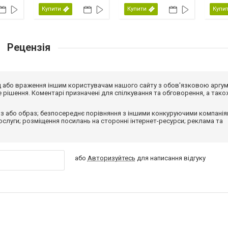
Купити
Купити
Купи
Рецензія
від або враження іншим користувачам нашого сайту з обов'язковою аргу
рішення. Коментарі призначені для спілкування та обговорення, а тако
з або образ; безпосереднє порівняння з іншими конкуруючими компанія
 послуги; розміщення посилань на сторонні інтернет-ресурси; реклама та
або
Авторизуйтесь
для написання відгуку