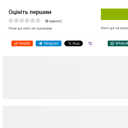
Оцініть першим
(
0
оцінок)
Ніхто ще не рек
Поки ще ніхто не оцінював
Reddit
Telegram
Viber
Whats