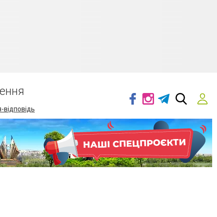
ення
-відповідь