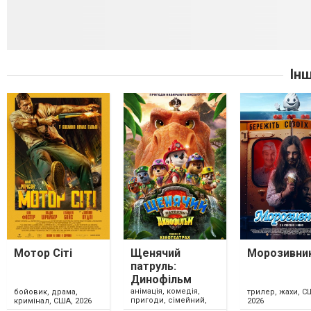
Ін
Мотор Сіті
Щенячий
Морозивни
патруль:
Динофільм
анімація, комедія,
бойовик, драма,
трилер, жахи, С
пригоди, сімейний,
кримінал, США, 2026
2026
США, 2026