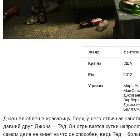
Жанр
фэнтези
Країна
США
Рік
2012
У ролях
Марк Уол
МакФарл
Джованн
Варберт
Джессик
Билл См
Джон влюблен в красавицу Лори, у него отличная работ
давний друг Джона — Тед. Он отрывается сутки напролет
самом деле не знает на что он способен, ведь Тед — б