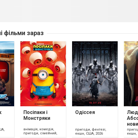
ші фільми зараз
к
Посіпаки і
Одіссея
Люди
Монстряки
Абс
нови
анімація, комедія,
ША,
пригоди, фентезі,
приго
пригоди, сімейний,
екшн, США, 2026
екшн, 
США, 2026