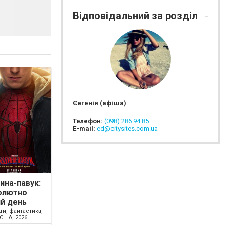
Відповідальний за розділ
Євгенія (афіша)
Телефон:
(098) 286 94 85
E-mail:
ed@citysites.com.ua
на-павук:
олютно
й день
ди, фантастика,
США, 2026