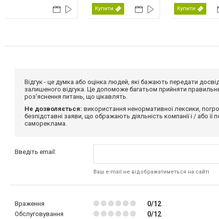
Купити
Купити
Відгук - це думка або оцінка людей, які бажають передати дос
залишеного відгука. Це допоможе багатьом прийняти правильне 
роз'яснення питань, що цікавлять.
Не дозволяється:
використання ненормативної лексики, погро
безпідставні заяви, що ображають діяльність компанії і / або її
самореклама.
Введіть email:
Ваш e-mail не відображатиметься на сайті
Враження
0/12
Обслуговування
0/12