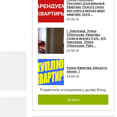
Проспект Центральный.
Квартира, Помогу сдать
или снять в аренду вашу
квартиру, полд...
03.08.26
г. Николаев. Улица
Образцова. Квартира,
Сдаю в аренду 2 к/к., 4/5,
Николаев. Улица
Образцова. Райо...
03.08.26
Куплю Квартира, Кількість
кімнат: 1
04.08.26
Розмістити оголошення у цьому блоці
Додати