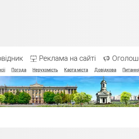
відник
Реклама на сайті
Оголош
сії
Погода
Нерухомість
Карта міста
Довідкова
Питання