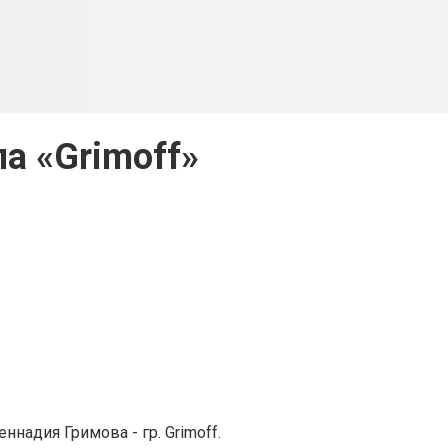
па «Grimoff»
ннадия Гримова - гр. Grimoff.