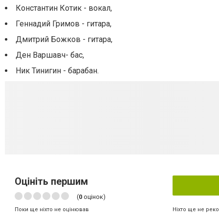
Константин Котик - вокал,
Геннадий Гримов - гитара,
Дмитрий Божков - гитара,
Ден Варшавч- бас,
Ник Тинигин - барабан.
Оцініть першим
(
0
оцінок)
Ніхто ще не рек
Поки ще ніхто не оцінював