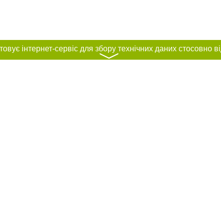
〉
нас :
и
Автори проєкту
ування матеріалів без отримання попередньої згоди 0512.com.ua за умови 
вого посилання на 0512.com.ua - Сайт міста Миколаєва. Для інтернет-видань 
го, відкритого для пошукових систем гіперпосилання на цитовані статті не 
або в якості джерела. Порушення виняткових прав переслідується Законом.
ками "Новини компаній", "Промо", "Партнерський матеріал", "Партнерський спе
", "Пресреліз", "PR", "Офіційно", "Політична реклама" публікуються на правах 