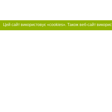
Приєднуйтесь до 
Реклама на сайті
Франшиза "CitySites"
+38 (095) 515-50-87
Про нас
Контакт
З питань реклами: +38 (095) 515-50-87. E-mail:
Допускається цит
reklama@0512.com.ua
тексті обов'язко
розміщення прямо
абзацу в тексті 
E-mail редакції:
news@0512.com.ua
Матеріали з плаш
"Політичні новини