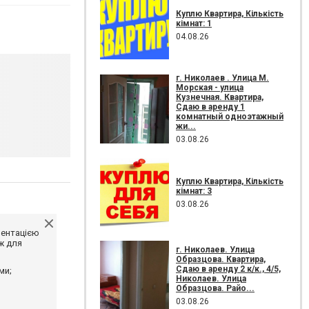
Куплю Квартира, Кількість
кімнат: 1
04.08.26
г. Николаев . Улица М.
Морская - улица
Кузнечная. Квартира,
Сдаю в аренду 1
комнатный одноэтажный
жи...
03.08.26
Куплю Квартира, Кількість
кімнат: 3
03.08.26
ментацією
ж для
г. Николаев. Улица
Образцова. Квартира,
Сдаю в аренду 2 к/к., 4/5,
ми;
Николаев. Улица
Образцова. Райо...
03.08.26