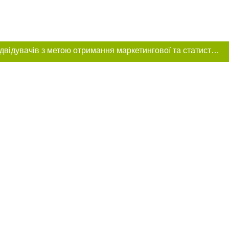
Цей сайт використовує «cookies». Також веб-сайт використовує інтернет-сервіс для збору технічних даних стосовно відвідувачів з метою отримання маркетингової та статистичної інформації. Умови обробки даних відвідувачів сайту див.
розміщення в
обов'язкове
нижче другого
цпроєкт",
реклами.