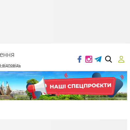
ення
-відповідь