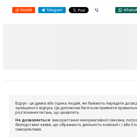
Reddit
Telegram
Viber
Whats
Відгук - це думка або оцінка людей, які бажають передати дос
залишеного відгука. Це допоможе багатьом прийняти правильне 
роз'яснення питань, що цікавлять.
Не дозволяється:
використання ненормативної лексики, погро
безпідставні заяви, що ображають діяльність компанії і / або її
самореклама.