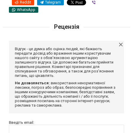
Reddit
Telegram
Viber
WhatsApp
Рецензія
Відгук - це думка або оцінка людей, які бажають
передати досвід або враження іншим користувачам
нашого сайту з обов'язковою аргументацією
залишеного відгука. Це допоможе багатьом прийняти
правильне рішення. Коментарі призначені для
спілкування та обговорення, а також для роз'яснення
питань, що цікавлять.
Не дозволяється:
використання ненормативної
лексики, погроз або образ; безпосереднє порівняння з
іншими конкуруючими компаніями; безпідставні заяви,
що ображають діяльність компанії і / або її послуги;
розміщення посилань на сторонні інтернет-ресурси;
реклама та самореклама.
Введіть email: