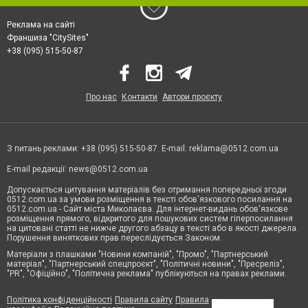
Реклама на сайті
Франшиза "CitySites"
+38 (095) 515-50-87
Про нас
Контакти
Автори проєкту
З питань реклами: +38 (095) 515-50-87. E-mail:
reklama@0512.com.ua
E-mail редакції:
news@0512.com.ua
Допускається цитування матеріалів без отримання попередньої згоди
0512.com.ua за умови розміщення в тексті обов'язкового посилання на
0512.com.ua - Сайт міста Миколаєва. Для інтернет-видань обов'язкове
розміщення прямого, відкритого для пошукових систем гіперпосилання
на цитовані статті не нижче другого абзацу в тексті або в якості джерела.
Порушення виняткових прав переслідується Законом.
Матеріали з плашками "Новини компаній", "Промо", "Партнерський
матеріал", "Партнерський спецпроєкт", "Політичні новини", "Пресреліз",
"PR", "Офіційно", "Політична реклама" публікуються на правах реклами.
Політика конфіденційності
Правила сайту
Правила