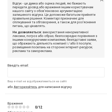
Відгук - це думка або оцінка людей, які бажають
передати досвід або враження іншим користувачам
нашого сайту з обов'язковою аргументацією
залишеного відгука. Це допоможе багатьом прийняти
правильне рішення. Коментарі призначені для
спілкування та обговорення, а також для роз'яснення
питань, що цікавлять.
Не дозволяється:
використання ненормативної
лексики, погроз або образ; безпосереднє порівняння з
іншими конкуруючими компаніями; безпідставні заяви,
що ображають діяльність компанії і / або її послуги;
розміщення посилань на сторонні інтернет-ресурси;
реклама та самореклама.
Введіть email:
Ваш e-mail не відображатиметься на сайті
або
Авторизуйтесь
для написання відгуку
Враження
0/12