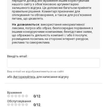
передати досвід або враження іншим користувачам
нашого сайту з обов'язковою аргументацією
залишеного відгука. Це допоможе багатьом прийняти
правильне рішення. Коментарі призначені для
спілкування та обговорення, а також для роз'яснення
питань, що цікавлять.
Не дозволяється:
використання ненормативної
лексики, погроз або образ; безпосереднє порівняння з
іншими конкуруючими компаніями; безпідставні заяви,
що ображають діяльність компанії і / або її послуги;
розміщення посилань на сторонні інтернет-ресурси;
реклама та самореклама.
Введіть email:
Ваш e-mail не відображатиметься на сайті
або
Авторизуйтесь
для написання відгуку
Враження
0/12
Обслуговування
0/12