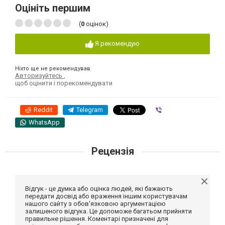
Оцініть першим
(
0
оцінок)
Я рекомендую
Ніхто ще не рекомендував
Авторизуйтесь
,
щоб оцінити і порекомендувати
Reddit
Telegram
Viber
WhatsApp
Рецензія
Відгук - це думка або оцінка людей, які бажають
передати досвід або враження іншим користувачам
нашого сайту з обов'язковою аргументацією
залишеного відгука. Це допоможе багатьом прийняти
правильне рішення. Коментарі призначені для