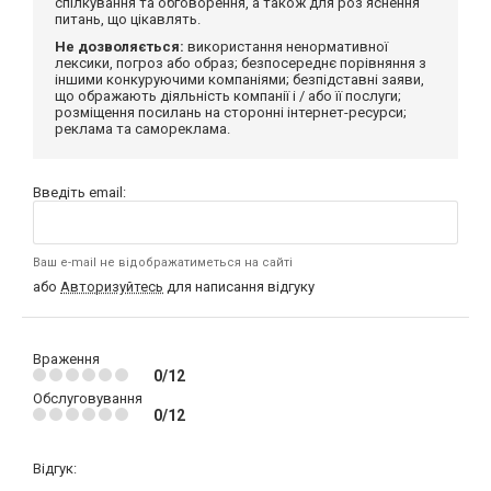
спілкування та обговорення, а також для роз'яснення
питань, що цікавлять.
Не дозволяється:
використання ненормативної
лексики, погроз або образ; безпосереднє порівняння з
іншими конкуруючими компаніями; безпідставні заяви,
що ображають діяльність компанії і / або її послуги;
розміщення посилань на сторонні інтернет-ресурси;
реклама та самореклама.
Введіть email:
Ваш e-mail не відображатиметься на сайті
або
Авторизуйтесь
для написання відгуку
Враження
0/12
Обслуговування
0/12
Відгук: