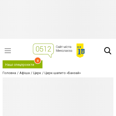
8
Наші спецпроєкти
Головна
Афіша
Цирк
Цирк-шапито «Банзай»