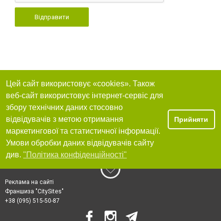
Відправити
Цей сайт використовує «cookies». Також
веб-сайт використовує інтернет-сервіс для
збору технічних даних стосовно
відвідувачів з метою отримання
Прийняти
маркетингової та статистичної інформації.
Умови обробки даних відвідувачів сайту
див.
"Політика конфіденційності"
Реклама на сайті
Франшиза "CitySites"
+38 (095) 515-50-87