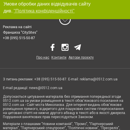
Умови обробки даних відвідувачів сайту
див.
"Політика конфіденційності"
Реклама на сайті
Франшиза "CitySites"
+38 (095) 515-50-87
Про нас
Контакти
Автори проєкту
З питань реклами: +38 (095) 515-50-87. E-mail:
reklama@0512.com.ua
E-mail редакції:
news@0512.com.ua
Допускається цитування матеріалів без отримання попередньої згоди
0512.com.ua за умови розміщення в тексті обов'язкового посилання на
0512.com.ua - Сайт міста Миколаєва. Для інтернет-видань обов'язкове
розміщення прямого, відкритого для пошукових систем гіперпосилання
на цитовані статті не нижче другого абзацу в тексті або в якості джерела.
Порушення виняткових прав переслідується Законом.
Матеріали з плашками "Новини компаній", "Промо", "Партнерський
матеріал", "Партнерський спецпроєкт", "Політичні новини", "Пресреліз",