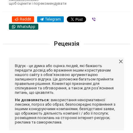
щоб оцінити і порекомендувати
Reddit
Telegram
Viber
WhatsApp
Рецензія
Відгук - це думка або оцінка людей, які бажають
передати досвід або враження іншим користувачам
нашого сайту з обов'язковою аргументацією
залишеного відгука. Це допоможе багатьом прийняти
правильне рішення. Коментарі призначені для
спілкування та обговорення, а також для роз'яснення
питань, що цікавлять.
Не дозволяється:
використання ненормативної
лексики, погроз або образ; безпосереднє порівняння з
іншими конкуруючими компаніями; безпідставні заяви,
що ображають діяльність компанії і / або її послуги;
розміщення посилань на сторонні інтернет-ресурси;
реклама та самореклама.