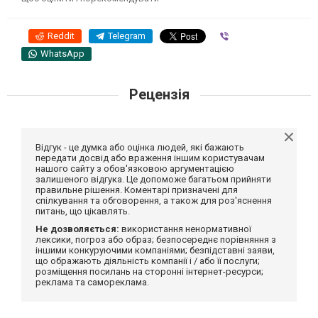
Reddit
Telegram
Viber
WhatsApp
Рецензія
Відгук - це думка або оцінка людей, які бажають
передати досвід або враження іншим користувачам
нашого сайту з обов'язковою аргументацією
залишеного відгука. Це допоможе багатьом прийняти
правильне рішення. Коментарі призначені для
спілкування та обговорення, а також для роз'яснення
питань, що цікавлять.
Не дозволяється:
використання ненормативної
лексики, погроз або образ; безпосереднє порівняння з
іншими конкуруючими компаніями; безпідставні заяви,
що ображають діяльність компанії і / або її послуги;
розміщення посилань на сторонні інтернет-ресурси;
реклама та самореклама.