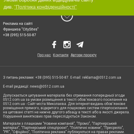
див.
"Політика конфіденційності"
Реклама на сайті
Франшиза "CitySites"
+38 (095) 515-50-87
Про нас
Контакти
Автори проєкту
З питань реклами: +38 (095) 515-50-87. E-mail:
reklama@0512.com.ua
E-mail редакції:
news@0512.com.ua
Допускається цитування матеріалів без отримання попередньої згоди
0512.com.ua за умови розміщення в тексті обов'язкового посилання на
0512.com.ua - Сайт міста Миколаєва. Для інтернет-видань обов'язкове
розміщення прямого, відкритого для пошукових систем гіперпосилання
на цитовані статті не нижче другого абзацу в тексті або в якості джерела.
Порушення виняткових прав переслідується Законом.
Матеріали з плашками "Новини компаній", "Промо", "Партнерський
матеріал", "Партнерський спецпроєкт", "Політичні новини", "Пресреліз",
"PR", "Офіційно", "Політична реклама" публікуються на правах реклами.