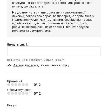
спілкування та обговорення, а також для роз'яснення
питань, що цікавлять.
Не дозволяється:
використання ненормативної
лексики, погроз або образ; безпосереднє порівняння з
іншими конкуруючими компаніями; безпідставні заяви,
що ображають діяльність компанії і / або її послуги;
розміщення посилань на сторонні інтернет-ресурси;
реклама та самореклама.
Введіть email:
Ваш e-mail не відображатиметься на сайті
або
Авторизуйтесь
для написання відгуку
Враження
0/12
Обслуговування
0/12
Відгук: