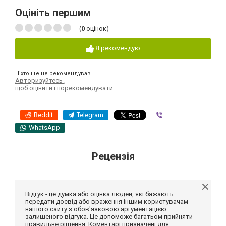
Оцініть першим
(
0
оцінок)
Я рекомендую
Ніхто ще не рекомендував
Авторизуйтесь
,
щоб оцінити і порекомендувати
Reddit
Telegram
Viber
WhatsApp
Рецензія
Відгук - це думка або оцінка людей, які бажають
передати досвід або враження іншим користувачам
нашого сайту з обов'язковою аргументацією
залишеного відгука. Це допоможе багатьом прийняти
правильне рішення. Коментарі призначені для