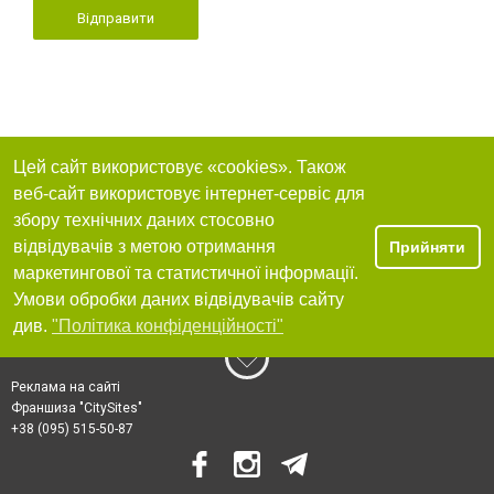
Відправити
Цей сайт використовує «cookies». Також
веб-сайт використовує інтернет-сервіс для
збору технічних даних стосовно
відвідувачів з метою отримання
Прийняти
маркетингової та статистичної інформації.
Умови обробки даних відвідувачів сайту
див.
"Політика конфіденційності"
Реклама на сайті
Франшиза "CitySites"
+38 (095) 515-50-87