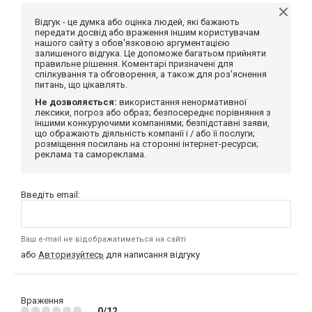
Відгук - це думка або оцінка людей, які бажають
передати досвід або враження іншим користувачам
нашого сайту з обов'язковою аргументацією
залишеного відгука. Це допоможе багатьом прийняти
правильне рішення. Коментарі призначені для
спілкування та обговорення, а також для роз'яснення
питань, що цікавлять.
Не дозволяється:
використання ненормативної
лексики, погроз або образ; безпосереднє порівняння з
іншими конкуруючими компаніями; безпідставні заяви,
що ображають діяльність компанії і / або її послуги;
розміщення посилань на сторонні інтернет-ресурси;
реклама та самореклама.
Введіть email:
Ваш e-mail не відображатиметься на сайті
або
Авторизуйтесь
для написання відгуку
Враження
0/12