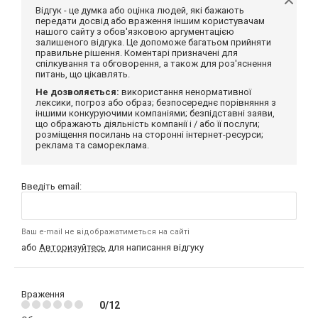
Відгук - це думка або оцінка людей, які бажають
передати досвід або враження іншим користувачам
нашого сайту з обов'язковою аргументацією
залишеного відгука. Це допоможе багатьом прийняти
правильне рішення. Коментарі призначені для
спілкування та обговорення, а також для роз'яснення
питань, що цікавлять.
Не дозволяється:
використання ненормативної
лексики, погроз або образ; безпосереднє порівняння з
іншими конкуруючими компаніями; безпідставні заяви,
що ображають діяльність компанії і / або її послуги;
розміщення посилань на сторонні інтернет-ресурси;
реклама та самореклама.
Введіть email:
Ваш e-mail не відображатиметься на сайті
або
Авторизуйтесь
для написання відгуку
Враження
0/12