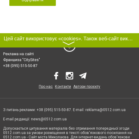
Цей сайт використовує «cookies». Також веб-сайт використовує інтернет-сервіс для збору технічних даних стосовно відвідувачів з метою отримання маркетингової та статистичної інформації. Умови обробки даних відвідувачів сайту див.
〉
Реклама на сайті
Франшиза "CitySites"
+38 (095) 515-50-87
Про нас
Контакти
Автори проєкту
З питань реклами: +38 (095) 515-50-87. E-mail:
reklama@0512.com.ua
E-mail редакції:
news@0512.com.ua
Допускається цитування матеріалів без отримання попередньої згоди
0512.com.ua за умови розміщення в тексті обов'язкового посилання на
0512.com.ua - Сайт міста Миколаєва. Для інтернет-видань обов'язкове