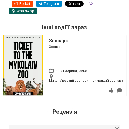
Reddit
Telegram
Viber
WhatsApp
Інші подіїї зараз
Зоопарк
Зоопарк
1 - 31 серпня, 08:50
Миколаївський зоопарк - найкращий зоопарк Укр
1
Рецензія