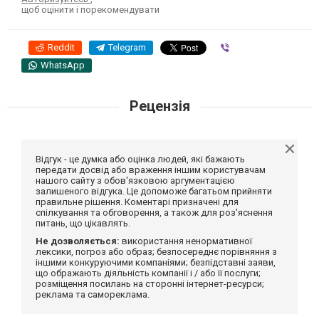
щоб оцінити і порекомендувати
Reddit
Telegram
Viber
WhatsApp
Рецензія
Відгук - це думка або оцінка людей, які бажають
передати досвід або враження іншим користувачам
нашого сайту з обов'язковою аргументацією
залишеного відгука. Це допоможе багатьом прийняти
правильне рішення. Коментарі призначені для
спілкування та обговорення, а також для роз'яснення
питань, що цікавлять.
Не дозволяється:
використання ненормативної
лексики, погроз або образ; безпосереднє порівняння з
іншими конкуруючими компаніями; безпідставні заяви,
що ображають діяльність компанії і / або її послуги;
розміщення посилань на сторонні інтернет-ресурси;
реклама та самореклама.