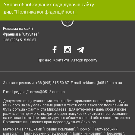
Умови обробки даних відвідувачів сайту
див.
"Політика конфіденційності"
Реклама на сайті
Франшиза "CitySites"
+38 (095) 515-50-87
Про нас
Контакти
Автори проєкту
З питань реклами: +38 (095) 515-50-87. E-mail:
reklama@0512.com.ua
E-mail редакції:
news@0512.com.ua
Допускається цитування матеріалів без отримання попередньої згоди
0512.com.ua за умови розміщення в тексті обов'язкового посилання на
0512.com.ua - Сайт міста Миколаєва. Для інтернет-видань обов'язкове
розміщення прямого, відкритого для пошукових систем гіперпосилання
на цитовані статті не нижче другого абзацу в тексті або в якості джерела.
Порушення виняткових прав переслідується Законом.
Матеріали з плашками "Новини компаній", "Промо", "Партнерський
матеріал", "Партнерський спецпроєкт", "Політичні новини", "Пресреліз",