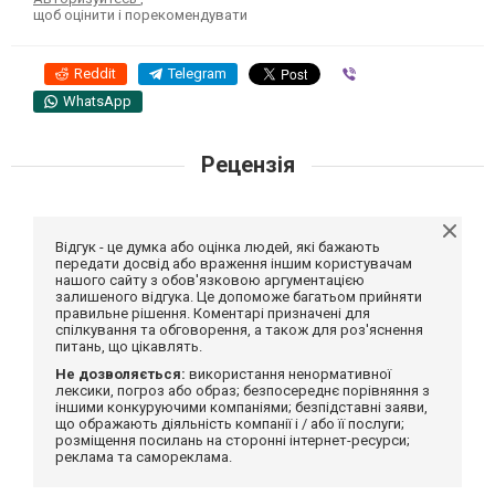
щоб оцінити і порекомендувати
Reddit
Telegram
Viber
WhatsApp
Рецензія
Відгук - це думка або оцінка людей, які бажають
передати досвід або враження іншим користувачам
нашого сайту з обов'язковою аргументацією
залишеного відгука. Це допоможе багатьом прийняти
правильне рішення. Коментарі призначені для
спілкування та обговорення, а також для роз'яснення
питань, що цікавлять.
Не дозволяється:
використання ненормативної
лексики, погроз або образ; безпосереднє порівняння з
іншими конкуруючими компаніями; безпідставні заяви,
що ображають діяльність компанії і / або її послуги;
розміщення посилань на сторонні інтернет-ресурси;
реклама та самореклама.