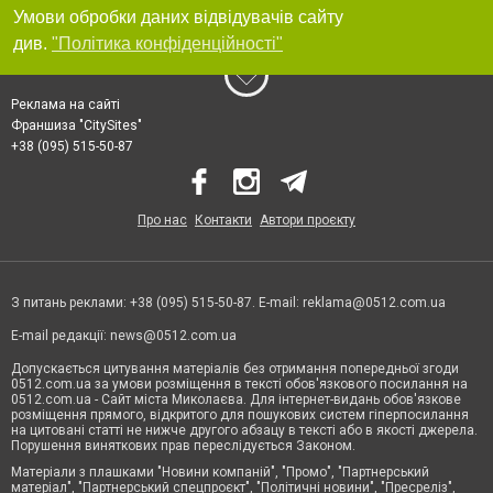
Умови обробки даних відвідувачів сайту
див.
"Політика конфіденційності"
Реклама на сайті
Франшиза "CitySites"
+38 (095) 515-50-87
Про нас
Контакти
Автори проєкту
З питань реклами: +38 (095) 515-50-87. E-mail:
reklama@0512.com.ua
E-mail редакції:
news@0512.com.ua
Допускається цитування матеріалів без отримання попередньої згоди
0512.com.ua за умови розміщення в тексті обов'язкового посилання на
0512.com.ua - Сайт міста Миколаєва. Для інтернет-видань обов'язкове
розміщення прямого, відкритого для пошукових систем гіперпосилання
на цитовані статті не нижче другого абзацу в тексті або в якості джерела.
Порушення виняткових прав переслідується Законом.
Матеріали з плашками "Новини компаній", "Промо", "Партнерський
матеріал", "Партнерський спецпроєкт", "Політичні новини", "Пресреліз",