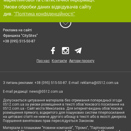
Умови обробки даних відвідувачів сайту
див.
"Політика конфіденційності"
Реклама на сайті
Франшиза "CitySites"
+38 (095) 515-50-87
Про нас
Контакти
Автори проєкту
З питань реклами: +38 (095) 515-50-87. E-mail:
reklama@0512.com.ua
E-mail редакції:
news@0512.com.ua
Допускається цитування матеріалів без отримання попередньої згоди
0512.com.ua за умови розміщення в тексті обов'язкового посилання на
0512.com.ua - Сайт міста Миколаєва. Для інтернет-видань обов'язкове
розміщення прямого, відкритого для пошукових систем гіперпосилання
на цитовані статті не нижче другого абзацу в тексті або в якості джерела.
Порушення виняткових прав переслідується Законом.
Матеріали з плашками "Новини компаній", "Промо", "Партнерський