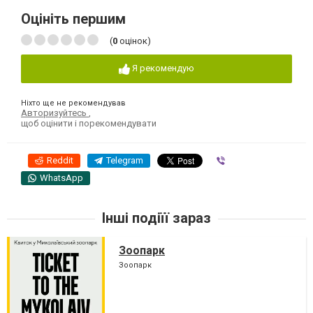
Оцініть першим
(
0
оцінок)
Я рекомендую
Ніхто ще не рекомендував
Авторизуйтесь
,
щоб оцінити і порекомендувати
Reddit
Telegram
Viber
WhatsApp
Інші подіїї зараз
Зоопарк
Зоопарк