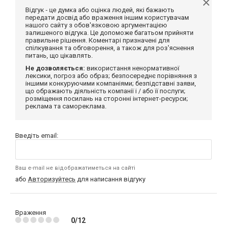
Відгук - це думка або оцінка людей, які бажають
передати досвід або враження іншим користувачам
нашого сайту з обов'язковою аргументацією
залишеного відгука. Це допоможе багатьом прийняти
правильне рішення. Коментарі призначені для
спілкування та обговорення, а також для роз'яснення
питань, що цікавлять.
Не дозволяється:
використання ненормативної
лексики, погроз або образ; безпосереднє порівняння з
іншими конкуруючими компаніями; безпідставні заяви,
що ображають діяльність компанії і / або її послуги;
розміщення посилань на сторонні інтернет-ресурси;
реклама та самореклама.
Введіть email:
Ваш e-mail не відображатиметься на сайті
або
Авторизуйтесь
для написання відгуку
Враження
0/12