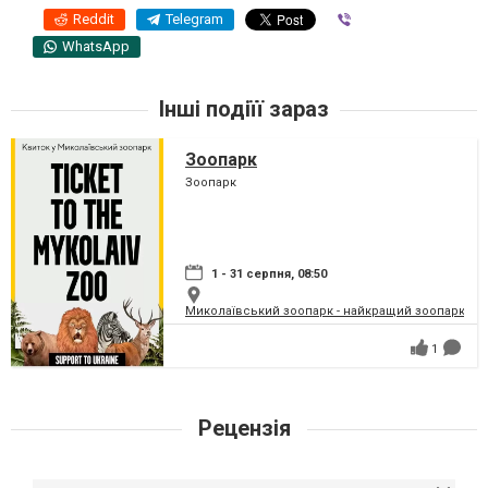
Reddit
Telegram
Viber
WhatsApp
Інші подіїї зараз
Зоопарк
Зоопарк
1 - 31 серпня, 08:50
Миколаївський зоопарк - найкращий зоопарк Укр
1
Рецензія