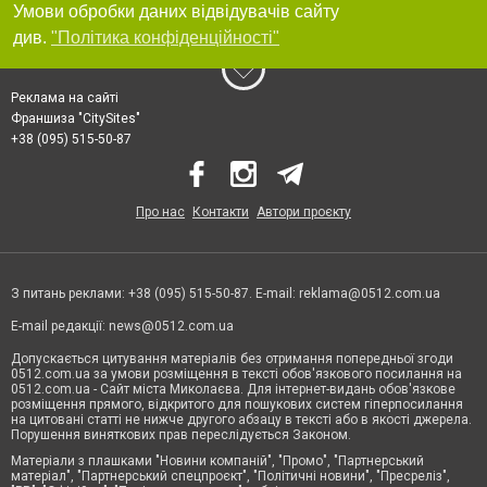
Умови обробки даних відвідувачів сайту
див.
"Політика конфіденційності"
Реклама на сайті
Франшиза "CitySites"
+38 (095) 515-50-87
Про нас
Контакти
Автори проєкту
З питань реклами: +38 (095) 515-50-87. E-mail:
reklama@0512.com.ua
E-mail редакції:
news@0512.com.ua
Допускається цитування матеріалів без отримання попередньої згоди
0512.com.ua за умови розміщення в тексті обов'язкового посилання на
0512.com.ua - Сайт міста Миколаєва. Для інтернет-видань обов'язкове
розміщення прямого, відкритого для пошукових систем гіперпосилання
на цитовані статті не нижче другого абзацу в тексті або в якості джерела.
Порушення виняткових прав переслідується Законом.
Матеріали з плашками "Новини компаній", "Промо", "Партнерський
матеріал", "Партнерський спецпроєкт", "Політичні новини", "Пресреліз",