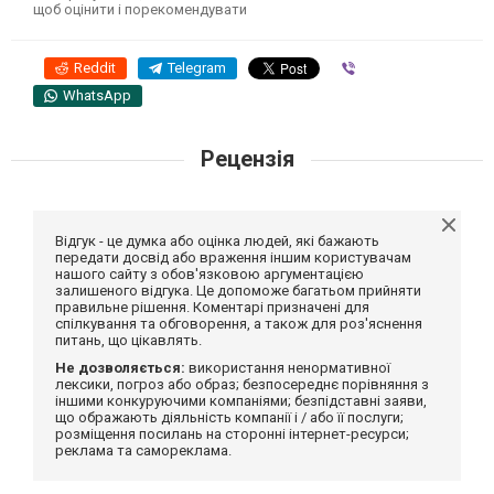
щоб оцінити і порекомендувати
Reddit
Telegram
Viber
WhatsApp
Рецензія
Відгук - це думка або оцінка людей, які бажають
передати досвід або враження іншим користувачам
нашого сайту з обов'язковою аргументацією
залишеного відгука. Це допоможе багатьом прийняти
правильне рішення. Коментарі призначені для
спілкування та обговорення, а також для роз'яснення
питань, що цікавлять.
Не дозволяється:
використання ненормативної
лексики, погроз або образ; безпосереднє порівняння з
іншими конкуруючими компаніями; безпідставні заяви,
що ображають діяльність компанії і / або її послуги;
розміщення посилань на сторонні інтернет-ресурси;
реклама та самореклама.