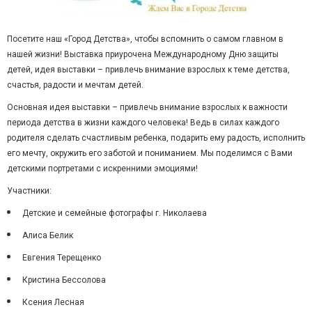
Посетите наш «Город Детства», чтобы вспомнить о самом главном в
нашей жизни! Выставка приурочена Международному Дню защиты
детей, идея выставки – привлечь внимание взрослых к теме детства,
счастья, радости и мечтам детей.
Основная идея выставки – привлечь внимание взрослых к важности
периода детства в жизни каждого человека! Ведь в силах каждого
родителя сделать счастливым ребенка, подарить ему радость, исполнить
его мечту, окружить его заботой и пониманием. Мы поделимся с Вами
детскими портретами с искренними эмоциями!
Участники:
Детские и семейные фотографы г. Николаева
Алиса Белик
Евгения Терещенко
Кристина Бессолова
Ксения Лесная