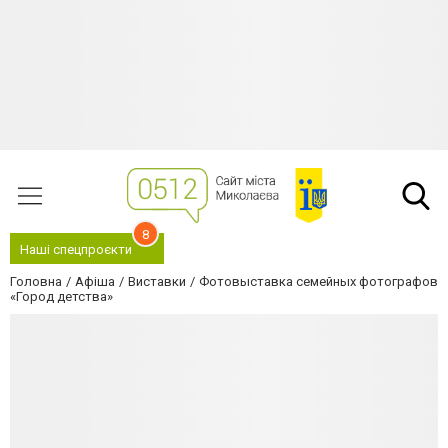
8
Наші спецпроєкти
Головна
Афіша
Виставки
Фотовыставка семейных фотографов
«Город детства»