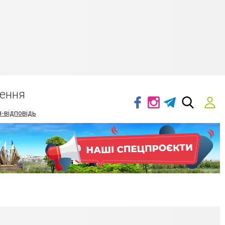
ення
-відповідь