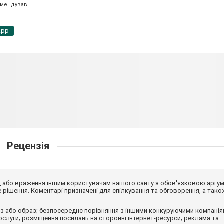
омендував
App
Рецензія
від або враження іншим користувачам нашого сайту з обов'язковою аргу
рішення. Коментарі призначені для спілкування та обговорення, а тако
з або образ; безпосереднє порівняння з іншими конкуруючими компанія
 послуги; розміщення посилань на сторонні інтернет-ресурси; реклама та