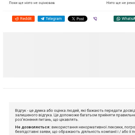
Ніхто ще не рек
Поки ще ніхто не оцінював
Reddit
Telegram
Viber
Whats
Відгук - це думка або оцінка людей, які бажають передати дос
залишеного відгука. Це допоможе багатьом прийняти правильне 
роз'яснення питань, що цікавлять.
Не дозволяється:
використання ненормативної лексики, погро
безпідставні заяви, що ображають діяльність компанії і / або її