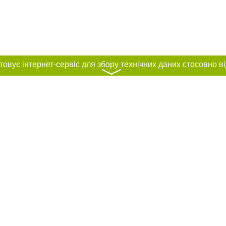
〉
нас :
и
Автори проєкту
ування матеріалів без отримання попередньої згоди 0512.com.ua за умови 
вого посилання на 0512.com.ua - Сайт міста Миколаєва. Для інтернет-видань 
го, відкритого для пошукових систем гіперпосилання на цитовані статті не 
або в якості джерела. Порушення виняткових прав переслідується Законом.