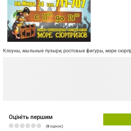
Клоуны, мыльные пузыри, ростовые фигуры, море сюрп
Оцініть першим
(
0
оцінок)