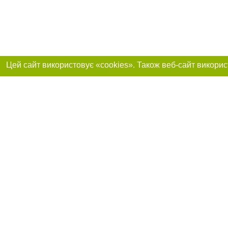
Приєднуйтесь до 
Реклама на сайті
Франшиза "CitySites"
+38 (095) 515-50-87
Про нас
Контакт
З питань реклами: +38 (095) 515-50-87. E-mail:
Допускається цит
reklama@0512.com.ua
тексті обов'язко
розміщення прямо
абзацу в тексті 
E-mail редакції:
news@0512.com.ua