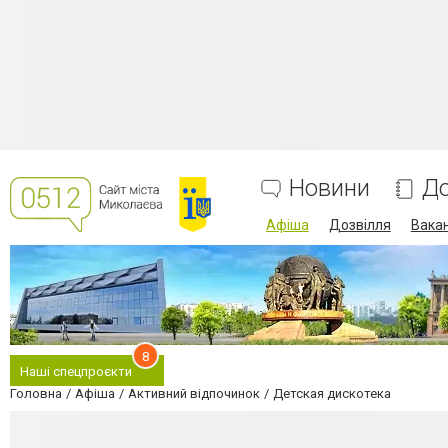
Новини
До
Афіша
Дозвілля
Вакан
8
Наші спецпроєкти
Головна
Афіша
Активний відпочинок
Детская дискотека