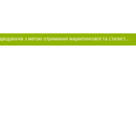
Цей сайт використовує «cookies». Також веб-сайт використовує інтернет-сервіс для збору технічних даних стосовно відвідувачів з метою отримання маркетингової та статистичної інформації. Умови обробки даних відвідувачів сайту див.
розміщення в
обов'язкове
нижче другого