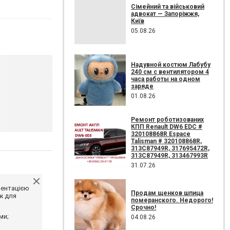
Сімейний та військовий
адвокат — Запоріжжя,
Київ
05.08.26
Надувной костюм Лабубу
240 см с вентилятором 4
часа работы на одном
заряде
01.08.26
Ремонт роботизованих
КПП Renault DW6 EDC #
320108868R Espace
Talisman # 320108868R,
313C87949R, 317695472R,
313C87949R, 313467993R
31.07.26
ментацією
Продам щенков шпица
ж для
померанского. Недорого!
Срочно!
ми;
04.08.26