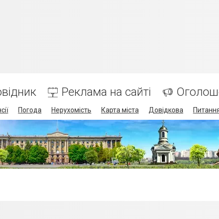
відник
Реклама на сайті
Оголош
сії
Погода
Нерухомість
Карта міста
Довідкова
Питання