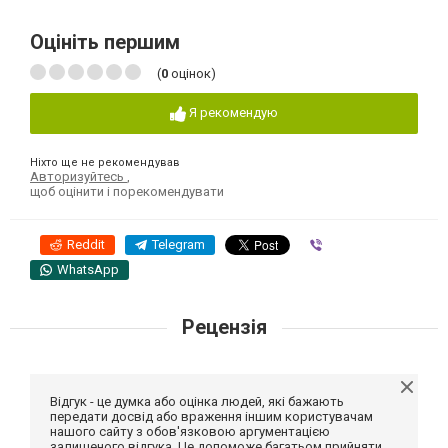
Оцініть першим
(
0
оцінок)
Я рекомендую
Ніхто ще не рекомендував
Авторизуйтесь
,
щоб оцінити і порекомендувати
Reddit
Telegram
Viber
WhatsApp
Рецензія
Відгук - це думка або оцінка людей, які бажають
передати досвід або враження іншим користувачам
нашого сайту з обов'язковою аргументацією
залишеного відгука. Це допоможе багатьом прийняти