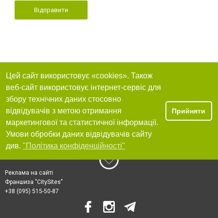
Відправити
Цей сайт використовує «cookies». Також
веб-сайт використовує інтернет-сервіс для
збору технічних даних стосовно
відвідувачів з метою отримання
Прийняти
маркетингової та статистичної інформації.
Умови обробки даних відвідувачів сайту
див.
"Політика конфіденційності"
Реклама на сайті
Франшиза "CitySites"
+38 (095) 515-50-87