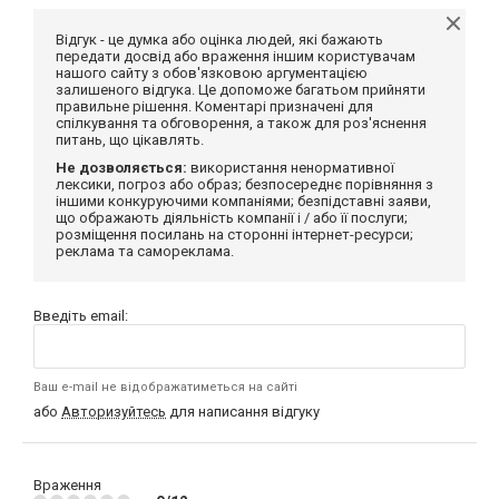
Відгук - це думка або оцінка людей, які бажають
передати досвід або враження іншим користувачам
нашого сайту з обов'язковою аргументацією
залишеного відгука. Це допоможе багатьом прийняти
правильне рішення. Коментарі призначені для
спілкування та обговорення, а також для роз'яснення
питань, що цікавлять.
Не дозволяється:
використання ненормативної
лексики, погроз або образ; безпосереднє порівняння з
іншими конкуруючими компаніями; безпідставні заяви,
що ображають діяльність компанії і / або її послуги;
розміщення посилань на сторонні інтернет-ресурси;
реклама та самореклама.
Введіть email:
Ваш e-mail не відображатиметься на сайті
або
Авторизуйтесь
для написання відгуку
Враження