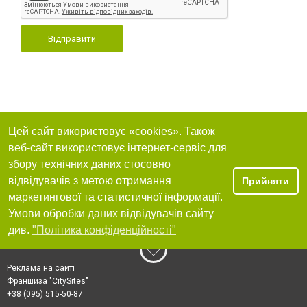
Відправити
Цей сайт використовує «cookies». Також
веб-сайт використовує інтернет-сервіс для
збору технічних даних стосовно
відвідувачів з метою отримання
Прийняти
маркетингової та статистичної інформації.
Умови обробки даних відвідувачів сайту
див.
"Політика конфіденційності"
Реклама на сайті
Франшиза "CitySites"
+38 (095) 515-50-87