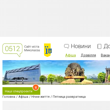
Новини
До
Афіша
Дозвілля
Вакан
8
Наші спецпроєкти
Головна
Афіша
Нічне життя
Пятница развратница