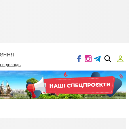
ення
-відповідь