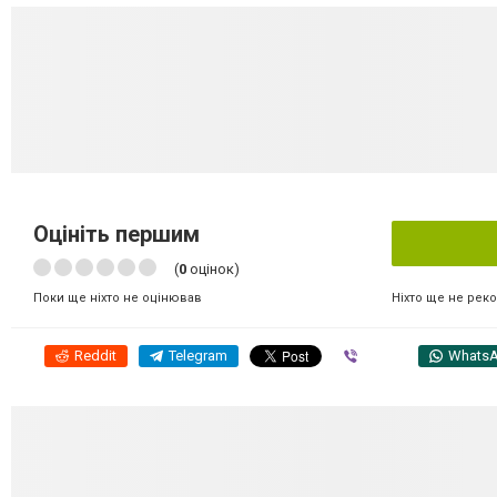
Оцініть першим
(
0
оцінок)
Ніхто ще не рек
Поки ще ніхто не оцінював
Reddit
Telegram
Viber
Whats