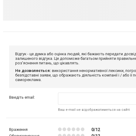
Відгук - це думка або оцінка людей, які бажають передати дос
залишеного відгука. Це допоможе багатьом прийняти правильне 
роз'яснення питань, що цікавлять.
Не дозволяється:
використання ненормативної лексики, погро
безпідставні заяви, що ображають діяльність компанії і / або її
самореклама.
Введіть email:
Ваш e-mail не відображатиметься на сайті
Враження
0/12
Обслуговування