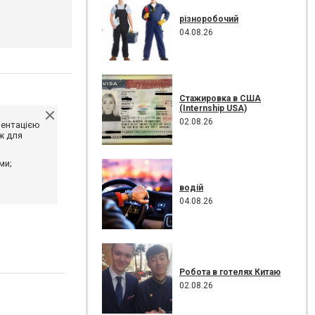
різноробочий
04.08.26
Стажировка в США
(Internship USA)
02.08.26
ментацією
ж для
ми;
водій
04.08.26
Робота в готелях Китаю
02.08.26