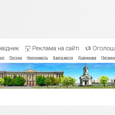
відник
Реклама на сайті
Оголош
сії
Погода
Нерухомість
Карта міста
Довідкова
Питання