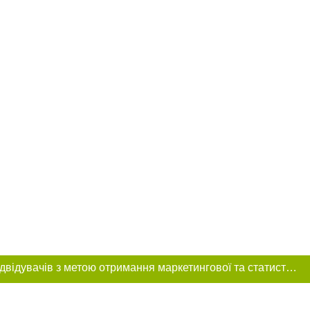
Цей сайт використовує «cookies». Також веб-сайт використовує інтернет-сервіс для збору технічних даних стосовно відвідувачів з метою отримання маркетингової та статистичної інформації. Умови обробки даних відвідувачів сайту див.