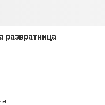
а развратница
ите!